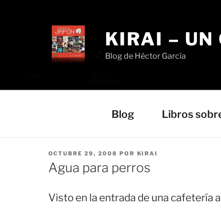
Saltar
al
contenido
KIRAI – UN
Blog de Héctor García
Blog
Libros sobr
PUBLICADO
OCTUBRE 29, 2008
POR
KIRAI
EL
Agua para perros
Visto en la entrada de una cafetería a 