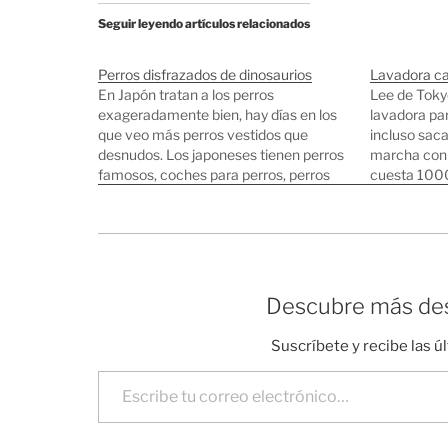
Seguir leyendo artículos relacionados
Perros disfrazados de dinosaurios
Lavadora ca
En Japón tratan a los perros
Lee de Toky
exageradamente bien, hay días en los
lavadora par
que veo más perros vestidos que
incluso saca
desnudos. Los japoneses tienen perros
marcha con 
famosos, coches para perros, perros
cuesta 1000 
que usan iPhone, la estatua más
perro. Otras
famosa del país es un perro, nombres
Perros famo
de perros originales, perros follarines,
Perros que 
aparcamientos para perros, tiendas…
Descubre más des
Suscríbete y recibe las ú
Escribe tu correo electrónico…