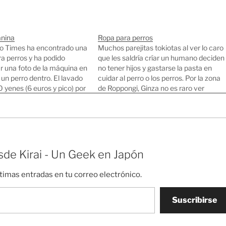
nina
Ropa para perros
o Times ha encontrado una
Muchos parejitas tokiotas al ver lo caro
a perros y ha podido
que les saldría críar un humano deciden
r una foto de la máquina en
no tener hijos y gastarse la pasta en
un perro dentro. El lavado
cuidar al perro o los perros. Por la zona
yenes (6 euros y pico) por
de Roppongi, Ginza no es raro ver
 anotaciones sobre perros
parejas de treinta añeros con un perro
sos Coches para perros
bien vestido y peinado a…
usan iPhone…
de Kirai - Un Geek en Japón
ltimas entradas en tu correo electrónico.
Suscribirse