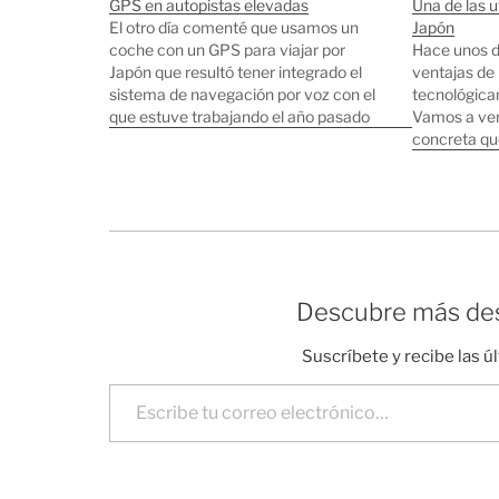
GPS en autopistas elevadas
Una de las u
El otro día comenté que usamos un
Japón
coche con un GPS para viajar por
Hace unos d
Japón que resultó tener integrado el
ventajas de 
sistema de navegación por voz con el
tecnológica
que estuve trabajando el año pasado
Vamos a ver 
llamado Vorero. El porcentaje de
concreta que
coches con sistema de navegación en
japoneses, n
Tokyo es elevadísimo, incluso los
gran ancho 
coches…
y útil. Es cu
Descubre más des
Suscríbete y recibe las ú
Escribe tu correo electrónico…