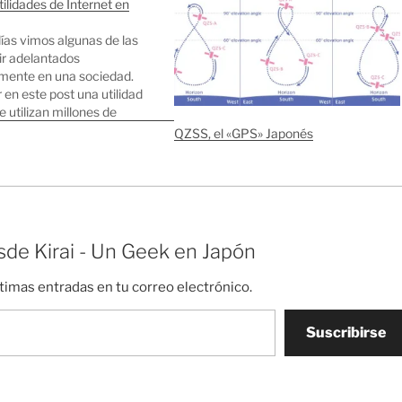
tilidades de Internet en
ías vimos algunas de las
ir adelantados
mente en una sociedad.
en este post una utilidad
 utilizan millones de
o es algo que necesite un
QZSS, el «GPS» Japonés
de banda pero es ingenioso
rioso ver lo bien que…
de Kirai - Un Geek en Japón
ltimas entradas en tu correo electrónico.
Suscribirse