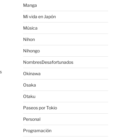
Manga
Mi vida en Japón
Música
Nihon
Nihongo
NombresDesafortunados
s
Okinawa
Osaka
Otaku
Paseos por Tokio
Personal
Programación