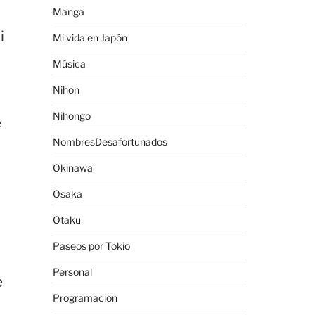
Manga
i
Mi vida en Japón
Música
Nihon
Nihongo
e
NombresDesafortunados
Okinawa
Osaka
Otaku
Paseos por Tokio
Personal
e
Programación