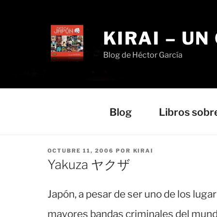
Saltar
al
contenido
KIRAI – UN
Blog de Héctor García
Blog
Libros sobr
PUBLICADO
OCTUBRE 11, 2006
POR
KIRAI
EL
Yakuza ヤクザ
Japón, a pesar de ser uno de los lug
mayores bandas criminales del mundo