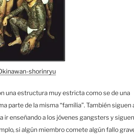
Okinawan-shorinryu
on una estructura muy estricta como se de una
ma parte de la misma “família”. También siguen 
a ir enseñando a los jóvenes gangsters y sigue
emplo, si algún miembro comete algún fallo grav