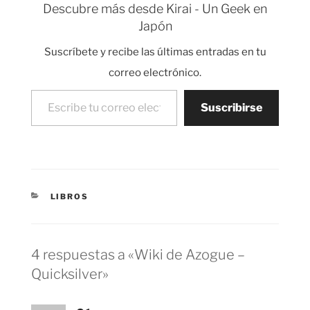
Descubre más desde Kirai - Un Geek en
y ambientación
Japón
también son
impresionantes. Pero
Suscríbete y recibe las últimas entradas en tu
en muchas ocasiones
resulta un poco
correo electrónico.
pesadito de leer y…
Escribe tu correo electrónico…
Suscribirse
CATEGORÍAS
LIBROS
4 respuestas a «Wiki de Azogue –
Quicksilver»