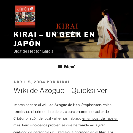
Saltar
al
contenido
KIRAI – UN GEEK EN
JAPÓN
Blog de Héctor García
Menú
PUBLICADO
ABRIL 5, 2004
POR
KIRAI
EL
Wiki de Azogue – Quicksilver
Impresionante el
wiki de Azogue
de Neal Stephenson. Ya he
terminado el primer libro de esta obra enorme del autor de
Criptonomicón del cual ya hemos hablado
en un post de hace un
mes
. Pero uno de los problemas que he tenido es la gran
cantidad de personajes y lugares que aparecen en el libro. Por