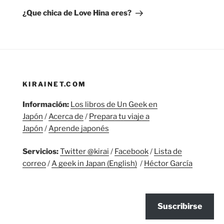
entrada
¿Que chica de Love Hina eres?
KIRAINET.COM
Información:
Los libros de Un Geek en
Japón
/
Acerca de
/
Prepara tu viaje a
Japón
/
Aprende japonés
Servicios:
Twitter @kirai
/
Facebook
/
Lista de
correo
/
A geek in Japan (English)
/
Héctor García
Suscribirse