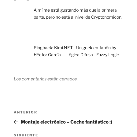
A mí me está gustando más que la primera
parte, pero no está al nivel de Cryptonomicon.
Pingback:
Kirai.NET - Un geek en Japón by
Héctor García — Lógica Difusa - Fuzzy Logic
Los comentarios están cerrados.
Navegación
Entrada
ANTERIOR
de
anterior:
Montaje electrónico – Coche fantástico :)
entradas
Siguiente
SIGUIENTE