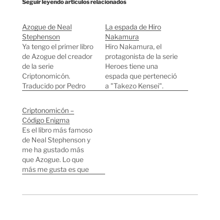
Seguir leyendo artículos relacionados
Azogue de Neal
La espada de Hiro
Stephenson
Nakamura
Ya tengo el primer libro
Hiro Nakamura, el
de Azogue del creador
protagonista de la serie
de la serie
Heroes tiene una
Criptonomicón.
espada que perteneció
Traducido por Pedro
a "Takezo Kensei".
Jorge Romero y ya
"Takezo Kensei"
comentado por él en
resulta que NO es un
Criptonomicón –
un post. Por cierto,
personaje de ficción,
Código Enigma
impresionante la
es uno de los samuráis
Es el libro más famoso
traducción. Cuenta los
más famosos de la
de Neal Stephenson y
comienzos de la
historia de Japón.
me ha gustado más
creación de
"Takezo Kensei" es un
que Azogue. Lo que
Criptonomicón la cual
nombre alternativo
más me gusta es que
es la protagonista de
para referirse a
leyendo novelas de
los anteriores libros del
Miyamoto Musashi,
Neal aprendes historia,
mismo…
nombre…
matemáticas,
informática, geografía
etc. Las descripciones