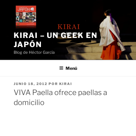
Saltar
al
contenido
KIRAI – UN GEEK EN
JAPÓN
Blog de Héctor García
Menú
PUBLICADO
JUNIO 18, 2012
POR
KIRAI
EL
VIVA Paella ofrece paellas a
domicilio