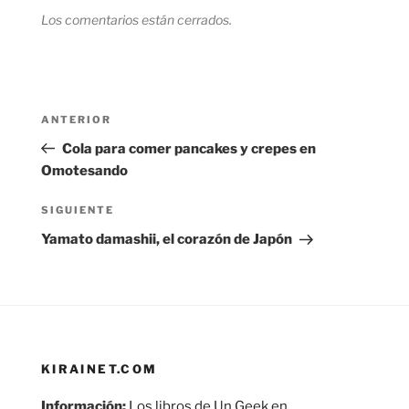
Los comentarios están cerrados.
Navegación
Entrada
ANTERIOR
de
anterior:
Cola para comer pancakes y crepes en
entradas
Omotesando
Siguiente
SIGUIENTE
entrada
Yamato damashii, el corazón de Japón
KIRAINET.COM
Información:
Los libros de Un Geek en