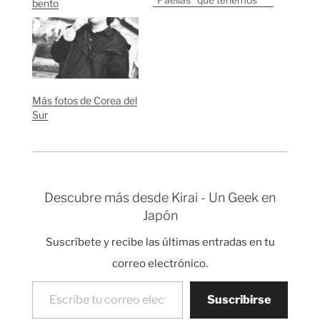
bento
en las universidades
españolas, pero en vez
de paella o barbacoa
se come Yakitori
(Pinchitos), Sushi,
Ramen etc. Había
muchas paraditas de
Más fotos de Corea del
comida, bebida; y
Sur
también dos
escenarios con
grupos…
Descubre más desde Kirai - Un Geek en
Japón
Suscríbete y recibe las últimas entradas en tu
correo electrónico.
Escribe tu correo electrónico…
Suscribirse