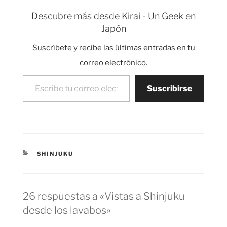
algo normal, sólo…
quinta una tienda de
ánime, en…
Descubre más desde Kirai - Un Geek en
Japón
Suscríbete y recibe las últimas entradas en tu
correo electrónico.
Escribe tu correo electrónico…
Suscribirse
CATEGORÍAS
SHINJUKU
26 respuestas a «Vistas a Shinjuku
desde los lavabos»