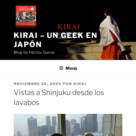
Saltar
al
contenido
KIRAI – UN GEEK EN
JAPÓN
Blog de Héctor García
Menú
PUBLICADO
NOVIEMBRE 20, 2006
POR
KIRAI
EL
Vistas a Shinjuku desde los
lavabos