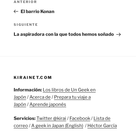
Entrada
ANTERIOR
de
anterior:
El barrio Konan
entradas
Siguiente
SIGUIENTE
entrada
La aspiradora con la que todos hemos soñado
KIRAINET.COM
Información:
Los libros de Un Geek en
Japón
/
Acerca de
/
Prepara tu viaje a
Japón
/
Aprende japonés
Servicios:
Twitter @kirai
/
Facebook
/
Lista de
correo
/
A geek in Japan (English)
/
Héctor García