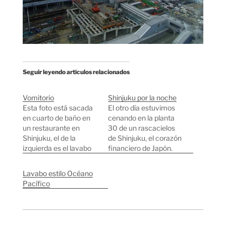
Seguir leyendo artículos relacionados
Vomitorio
Shinjuku por la noche
Esta foto está sacada
El otro día estuvimos
en cuarto de baño en
cenando en la planta
un restaurante en
30 de un rascacielos
Shinjuku, el de la
de Shinjuku, el corazón
izquierda es el lavabo
financiero de Japón.
normal y lo de la
Tokyo es una ciudad a
derecha según el cartel
varios niveles, las
Lavabo estilo Océano
es "Para aquellos que
cosas pueden estar en
Pacífico
se encuentren mal por
la planta más
favor aquí". Foto de
inverosímil. En la planta
Cominganarchy. Esto
30 puedes encontrar
del vomitorio NO es
restaurantes, en la