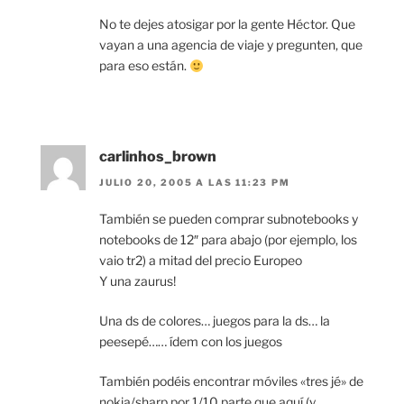
No te dejes atosigar por la gente Héctor. Que
vayan a una agencia de viaje y pregunten, que
para eso están.
carlinhos_brown
JULIO 20, 2005 A LAS 11:23 PM
También se pueden comprar subnotebooks y
notebooks de 12″ para abajo (por ejemplo, los
vaio tr2) a mitad del precio Europeo
Y una zaurus!
Una ds de colores… juegos para la ds… la
peesepé…… ídem con los juegos
También podéis encontrar móviles «tres jé» de
nokia/sharp por 1/10 parte que aquí (y