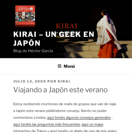
Saltar
al
contenido
KIRAI – UN GEEK EN
JAPÓN
Blog de Héctor García
Menú
PUBLICADO
JULIO 13, 2005
POR
KIRAI
EL
Viajando a Japón este verano
Estoy recibiendo montones de mails de grupos que van de viaje
a Japón este verano pidiéndome consejo. Siento no poder
contestaros a todos,
aquí tenéis algunos consejos generales
,
aquí tenéis las preguntas más frecuentes
,
aquí un mapa
interactivo de Tokyo
y
aquí tenéis un diario de uno de mis viajes