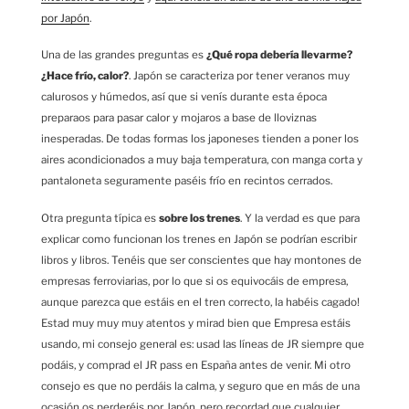
por Japón
.
Una de las grandes preguntas es
¿Qué ropa debería llevarme?
¿Hace frío, calor?
. Japón se caracteriza por tener veranos muy
calurosos y húmedos, así que si venís durante esta época
preparaos para pasar calor y mojaros a base de lloviznas
inesperadas. De todas formas los japoneses tienden a poner los
aires acondicionados a muy baja temperatura, con manga corta y
pantaloneta seguramente paséis frío en recintos cerrados.
Otra pregunta típica es
sobre los trenes
. Y la verdad es que para
explicar como funcionan los trenes en Japón se podrían escribir
libros y libros. Tenéis que ser conscientes que hay montones de
empresas ferroviarias, por lo que si os equivocáis de empresa,
aunque parezca que estáis en el tren correcto, la habéis cagado!
Estad muy muy muy atentos y mirad bien que Empresa estáis
usando, mi consejo general es: usad las líneas de JR siempre que
podáis, y comprad el JR pass en España antes de venir. Mi otro
consejo es que no perdáis la calma, y seguro que en más de una
ocasión os perderéis por Japón, pero recordad que cualquier