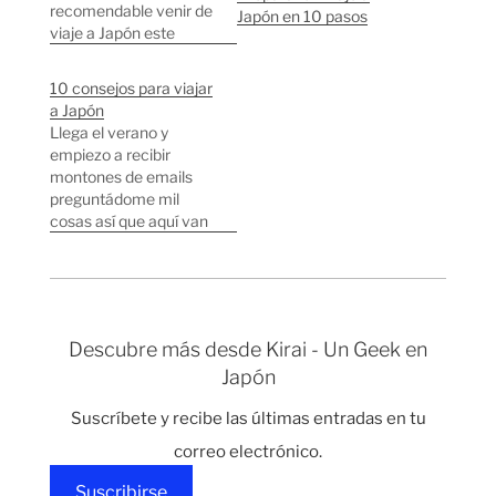
recomendable venir de
Japón en 10 pasos
viaje a Japón este
verano o es mejor
esperarse después de
10 consejos para viajar
lo ocurrido el 11 de
a Japón
Marzo. Mi respuesta en
Llega el verano y
una frase: "No hay
empiezo a recibir
ninguna razón por la
montones de emails
que preocuparse,
preguntádome mil
todas las zonas de
cosas así que aquí van
interés turístico han…
una serie de consejos
básicos: 1.-No os
preocupéis Que Japón
es muy raro, muy
diferente pero los
Descubre más desde Kirai - Un Geek en
japoneses no os van a
Japón
comer crudos como si
de sushi se tratara.
Suscríbete y recibe las últimas entradas en tu
Japón es uno…
correo electrónico.
Suscribirse