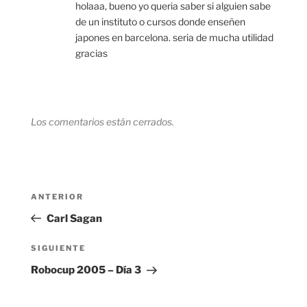
holaaa, bueno yo queria saber si alguien sabe
de un instituto o cursos donde enseñen
japones en barcelona. seria de mucha utilidad
gracias
Los comentarios están cerrados.
Navegación
Entrada
ANTERIOR
de
anterior:
Carl Sagan
entradas
Siguiente
SIGUIENTE
entrada
Robocup 2005 – Día 3