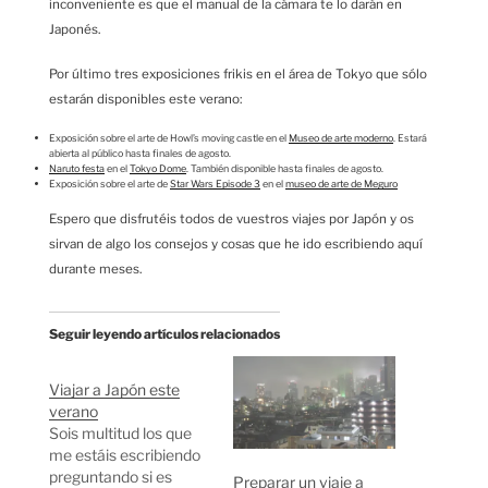
inconveniente es que el manual de la cámara te lo darán en
Japonés.
Por último tres exposiciones frikis en el área de Tokyo que sólo
estarán disponibles este verano:
Exposición sobre el arte de Howl’s moving castle en el
Museo de arte moderno
. Estará
abierta al público hasta finales de agosto.
Naruto festa
en el
Tokyo Dome
. También disponible hasta finales de agosto.
Exposición sobre el arte de
Star Wars Episode 3
en el
museo de arte de Meguro
Espero que disfrutéis todos de vuestros viajes por Japón y os
sirvan de algo los consejos y cosas que he ido escribiendo aquí
durante meses.
Seguir leyendo artículos relacionados
Viajar a Japón este
verano
Sois multitud los que
me estáis escribiendo
preguntando si es
Preparar un viaje a