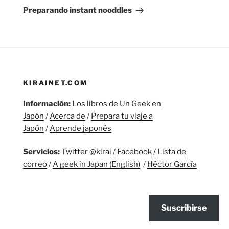
entrada
Preparando instant nooddles
KIRAINET.COM
Información:
Los libros de Un Geek en
Japón
/
Acerca de
/
Prepara tu viaje a
Japón
/
Aprende japonés
Servicios:
Twitter @kirai
/
Facebook
/
Lista de
correo
/
A geek in Japan (English)
/
Héctor García
Suscribirse