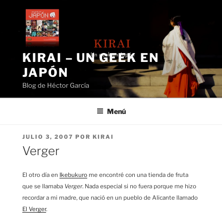
Saltar
al
contenido
KIRAI – UN GEEK EN
JAPÓN
Blog de Héctor García
Menú
PUBLICADO
JULIO 3, 2007
POR
KIRAI
EL
Verger
El otro día en
Ikebukuro
me encontré con una tienda de fruta
que se llamaba
Verger
. Nada especial si no fuera porque me hizo
recordar a mi madre, que nació en un pueblo de Alicante llamado
El Verger
.