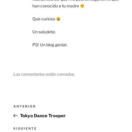
han conocido a tu madre
Que curioso
Un saludete.
PD: Un blog genial.
Los comentarios están cerrados.
Navegación
Entrada
ANTERIOR
de
anterior:
Tokyo Dance Trooper
entradas
Siguiente
SIGUIENTE