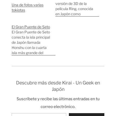
versión de 3D de la
Una de fotos varias
película Ring, conocida
tokiotas
en Japón como
"Sadako 3D", han
hecho también un
El Gran Puente de Seto
album de fotos de
El Gran Puente de Seto
Sadako en varias
conecta la isla principal
localizaciones de Tokio
de Japón llamada
que dan miedito. El
Honshu con la cuarta
album se vende al
isla más grande del
comprar la edición
archipiélago que se
especial en Bluray que
llama Shikoku. Con
se llama…
algo más de 13 km de
longitud es el puente
colgante más largo del
Descubre más desde Kirai - Un Geek en
mundo, un récord que
Japón
mantuvo durante
muchos años el
Suscríbete y recibe las últimas entradas en tu
Golden…
correo electrónico.
Escribe tu correo electrónico…