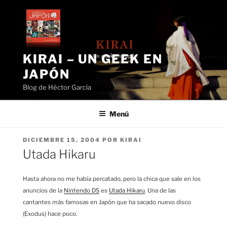
Saltar
al
contenido
KIRAI – UN GEEK EN
JAPÓN
Blog de Héctor García
Menú
PUBLICADO
DICIEMBRE 15, 2004
POR
KIRAI
EL
Utada Hikaru
Hasta ahora no me había percatado, pero la chica que sale en los
anuncios de la
Nintendo DS
es
Utada Hikaru
. Una de las
cantantes más famosas en Japón que ha sacado nuevo disco
(Exodus) hace poco.