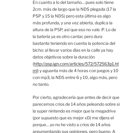
En cuanto a lo del tamaño… pues solo tiene
2cm. más de largo que la NDS plegada (17 la
PSP y 15 la NDS) pero esta última es algo
más profunda, y una vez abierta, duplica la
altura de la PSP, así que eso no vale :P. Lo de
la batería ya es otro cantar, pero dura
bastante teniendo en cuenta la potencia del
bicho: al llevar varios días en la calle ya hay
datos objetivos sobre la duración
(
http://psp.ign.com/articles/572/572563p1.ht
ml
) y aguanta más de 4 horas con juegos y 10
con mp3, la NDS entre 6 y 10, algo más, pero
no tanto.
Por cierto, agradecería que antes de decir que
parecemos crios de 14 años peleando sobre si
la super nintendo es mejor que la megadrive
(por supuesto que es mejor xD) me dijera el
porque… yo no he visto a crios de 14 años
argumentando sus opiniones, pero bueno. A