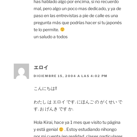
has hablado algo por encima, si no recuerdo
mal, pero algo un poco mas dedicado, y ya de
paso en las entrevistas a pie de calle es una
pregunta más que podrías hacer si tu japonés
te lo permite.
un saludo a todos
エロイ
DICIEMBRE 15, 2004 A LAS 4:02 PM
こんにちは!!
わたし は エロイ です. にほんご の がくせい で
す. お げんき です か.
Hola Kirai, hace ya 1 mes que visito tu página
y está genial
. Estoy estudiando nihongo
por mi cuenta (en realidad, clases particulares