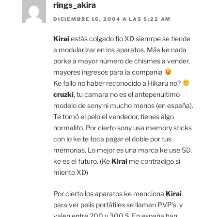
rings_akira
DICIEMBRE 16, 2004 A LAS 5:22 AM
Kirai
estás colgado tio XD siemrpe se tiende
a modularizar en los aparatos. Más ke nada
porke a mayor número de chismes a vender,
mayores ingresos para la compañía
Ke fallo no haber reconocido a Hikaru no?
cruzki
, tu camara no es el antepenultimo
modelo de sony ni mucho menos (en españa).
Te tomó el pelo el vendedor, tienes algo
normalito. Por cierto sony usa memory sticks
con lo ke te toca pagar el doble por tus
memorias. Lo mejor es una marca ke use SD,
ke es el futuro. (Ke
Kirai
me contradigo si
miento XD)
Por cierto los aparatos ke menciona
Kirai
para ver pelis portátiles se llaman PVP’s, y
valen entre 200 y 300 $. En españa han