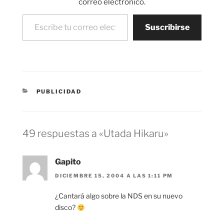
correo electrónico.
videojuegos. Tiene…
Escribe tu correo electrónico…
Suscribirse
CATEGORÍAS
PUBLICIDAD
49 respuestas a «Utada Hikaru»
Gapito
DICIEMBRE 15, 2004 A LAS 1:11 PM
¿Cantará algo sobre la NDS en su nuevo
disco?