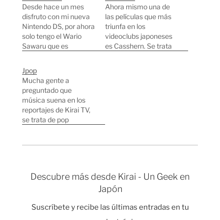
Desde hace un mes
Ahora mismo una de
disfruto con mi nueva
las películas que más
Nintendo DS, por ahora
triunfa en los
solo tengo el Wario
videoclubs japoneses
Sawaru que es
es Casshern. Se trata
realmente entretenido.
de la primera película
Lo de tener tener una
dirigida por Kazuaki
Jpop
pantalla táctil es
Kiriya, hasta ahora solo
Mucha gente a
realmente un puntazo.
había dirigido
preguntado que
El mes que viene
videoclips, la mayoría
música suena en los
estará disponible en
de Utada Hikaru. Por lo
reportajes de Kirai TV,
España por poco
que en la película
se trata de pop
menos de 150 euros.
Casshern además de
japonés, también
Mi Nintendo DS Otros…
música de Beethoven,
conocido como Jpop.
el tema…
En este post voy a
hacer un pequeño
recorrido por los
Descubre más desde Kirai - Un Geek en
grupos y cantantes
Japón
más famosetes.
Empezamos con
Suscríbete y recibe las últimas entradas en tu
Hikaru Utada, ha hecho
música para películas y