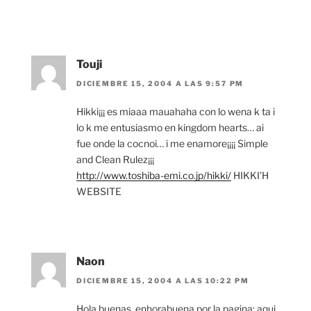
Touji
DICIEMBRE 15, 2004 A LAS 9:57 PM
Hikki¡¡¡ es miaaa mauahaha con lo wena k ta i
lo k me entusiasmo en kingdom hearts… ai
fue onde la cocnoi… i me enamore¡¡¡¡ Simple
and Clean Rulez¡¡¡
http://www.toshiba-emi.co.jp/hikki/
HIKKI’H
WEBSITE
Naon
DICIEMBRE 15, 2004 A LAS 10:22 PM
Hola buenas, enhorabuena por la pagina; aqui