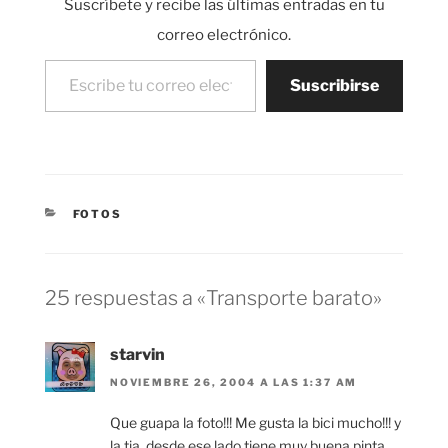
Suscríbete y recibe las últimas entradas en tu
correo electrónico.
Escribe tu correo electrónico…
Suscribirse
CATEGORÍAS
FOTOS
25 respuestas a «Transporte barato»
starvin
NOVIEMBRE 26, 2004 A LAS 1:37 AM
Que guapa la foto!!! Me gusta la bici mucho!!! y
la tia, desde ese lado tiene muy buena pinta