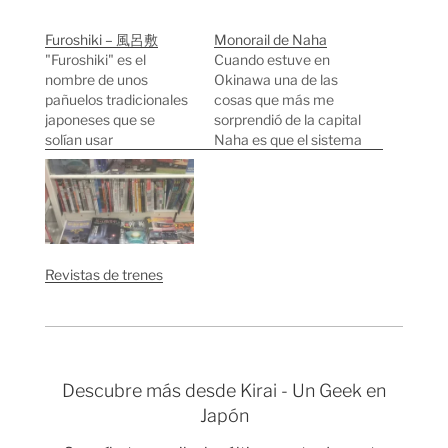
Furoshiki – 風呂敷
Monorail de Naha
"Furoshiki" es el
Cuando estuve en
nombre de unos
Okinawa una de las
pañuelos tradicionales
cosas que más me
japoneses que se
sorprendió de la capital
solían usar
Naha es que el sistema
frecuentemente para
de transporte público
el transporte ropa u
principal es un
objetos variados. En la
monorail. A
actualidad apenas se
continuación tenéis
utilizan aunque el
algunas fotos para que
Ministerio de medio
os hagáis una idea de
Revistas de trenes
ambiente japonés ha
como aprovechan el
hecho algunas
espacio poniendo
campañas para
"vías" de monorail
promover su uso, ya
incluso por encima…
que al fin y al cabo un…
Descubre más desde Kirai - Un Geek en
Japón