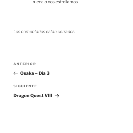
rueda o nos estrellamos…
Los comentarios están cerrados.
Navegación
Entrada
ANTERIOR
de
anterior:
Osaka – Dia 3
entradas
Siguiente
SIGUIENTE
entrada
Dragon Quest VIII