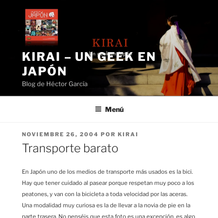
Saltar
al
contenido
KIRAI – UN GEEK EN
JAPÓN
Blog de Héctor García
Menú
PUBLICADO
NOVIEMBRE 26, 2004
POR
KIRAI
EL
Transporte barato
En Japón uno de los medios de transporte más usados es la bici.
Hay que tener cuidado al pasear porque respetan muy poco a los
peatones, y van con la bicicleta a toda velocidad por las aceras.
Una modalidad muy curiosa es la de llevar a la novia de pie en la
parte trasera. No penséis que esta foto es una excepción, es algo