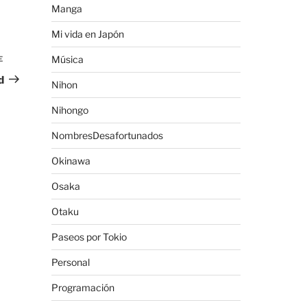
Manga
Mi vida en Japón
Música
E
Siguiente
entrada
d
Nihon
Nihongo
NombresDesafortunados
Okinawa
Osaka
Otaku
Paseos por Tokio
Personal
Programación