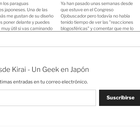
 los paraguas
Ya han pasado unas semanas desde
es japoneses. Una de las
que estuve en el Congreso
ás me gustan de su diseño
Ojobuscador pero todavía no había
es poner delante y puedes
tenido tiempo de ver las "reacciones
, muy útil si vas caminando
blogosféricas" y comentar que me lo
ntra del viento y tienes que
pasé muy bien y conocí un montón de
paraguas para no mojarte.
gente interesante. ¡Mil gracias a todos
pasado…
los que me hicieron compañía, a los
que…
de Kirai - Un Geek en Japón
ltimas entradas en tu correo electrónico.
Suscribirse