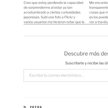
Creo que estoy perdiendo la capacidad
Me encantan
de sorprenderme al estar ya tan
transparent
acostumbrado a ciertas curiosidades
cosas que m
japonesas. Subí una foto a Flickr y
es los pued
varios usuarios me hicieron notar que la
ver a través
mayoría de los paraguas en la foto son
rápido en co
transparentes. ¡De hecho, el único
inclinar el 
paraguas que no es transparente es el…
¿No os ha 
Descubre más des
Suscríbete y recibe las ú
Escribe tu correo electrónico…
CATEGORÍAS
FOTOS