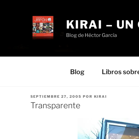
Saltar
al
contenido
KIRAI – UN
Blog de Héctor García
Blog
Libros sobr
PUBLICADO
SEPTIEMBRE 27, 2005
POR
KIRAI
EL
Transparente