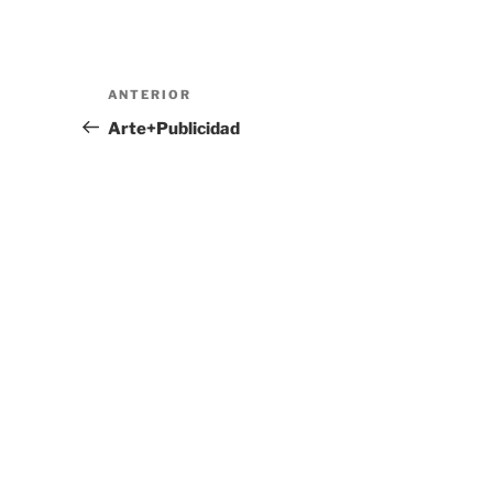
Navegación
Entrada
ANTERIOR
de
anterior:
Arte+Publicidad
entradas