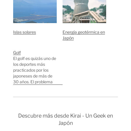
Islas solares
Energía geotérmica en
Japón
Golf
El golf es quizás uno de
los deportes más
practicados por los
japoneses de más de
30 años. El problema
es que no tienen
mucho espacio físico
para construir campos
de golf, así que lo típico
es montar pequeñas
Descubre más desde Kirai - Un Geek en
zonas con unas redes
Japón
verdes enormes donde
la gente practica su…