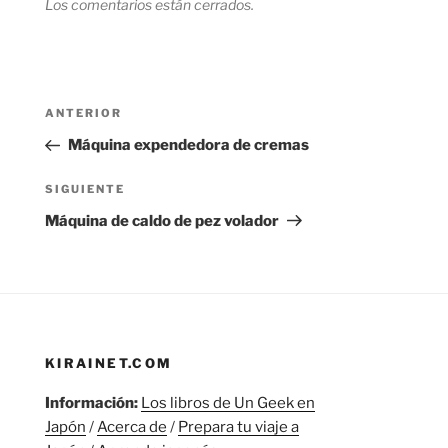
Los comentarios están cerrados.
Navegación
Entrada
ANTERIOR
de
anterior:
Máquina expendedora de cremas
entradas
Siguiente
SIGUIENTE
entrada
Máquina de caldo de pez volador
KIRAINET.COM
Información:
Los libros de Un Geek en
Japón
/
Acerca de
/
Prepara tu viaje a