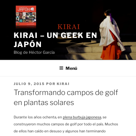
Saltar
al
contenido
KIRAI – UN GEEK EN
JAPÓN
Blog de Héctor García
Menú
PUBLICADO
JULIO 9, 2015
POR
KIRAI
EL
Transformando campos de golf
en plantas solares
Durante los años ochenta, en
plena burbuja japonesa
, se
construyeron muchos campos de golf por todo el país. Muchos
de ellos han caído en desuso y algunos han terminando