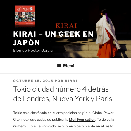
Saltar
al
contenido
KIRAI – UN GEEK EN
JAPÓN
Blog de Héctor García
Menú
PUBLICADO
OCTUBRE 15, 2015
POR
KIRAI
EL
Tokio ciudad número 4 detrás
de Londres, Nueva York y Paris
Tokio sale clasificada en cuarta posición según el Global Power
City Index que acaba de publicar la
Mori Foundation
. Tokio es la
número uno en el indicador económico pero pierde en el resto