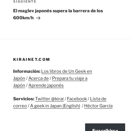
Siguiente
SIGUIENTE
entrada
El maglev japonés supera la barrera de los
600km/h
KIRAINET.COM
Información:
Los libros de Un Geek en
Japón
/
Acerca de
/
Prepara tu viaje a
Japón
/
Aprende japonés
Servicios:
Twitter @kirai
/
Facebook
/
Lista de
correo
/
A geek in Japan (English)
/
Héctor García
Suscribirse