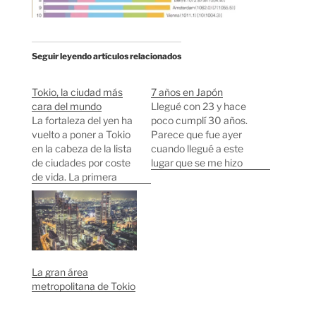
Seguir leyendo artículos relacionados
Tokio, la ciudad más
7 años en Japón
cara del mundo
Llegué con 23 y hace
La fortaleza del yen ha
poco cumplí 30 años.
vuelto a poner a Tokio
Parece que fue ayer
en la cabeza de la lista
cuando llegué a este
de ciudades por coste
lugar que se me hizo
de vida. La primera
tan ajeno y que ahora
ciudad Europea en el
siento como mi hogar.
ranking es Ginebra en
¿Japón se hizo a mi, o
la quinta posición y la
yo me hice a Japón?
primera
Cuando voy a España
estadounidense es
me siento raro en…
Nueva York en
La gran área
decimotercera
metropolitana de Tokio
posición. Para los que
vivimos aquí…