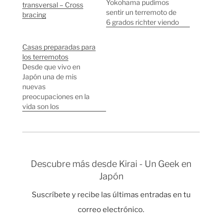
Yokohama pudimos
transversal – Cross
sentir un terremoto de
bracing
6 grados richter viendo
como todos los
rascacielos se movían.
Casas preparadas para
Fue el terremoto más
los terremotos
fuerte en el área de
Desde que vivo en
Tokyo en los últimos 13
Japón una de mis
años y lo más
nuevas
catastrófico fueron los
preocupaciones en la
retrasos en los trenes
vida son los
debido a que saltaron…
terremotos. Siempre
me he preguntado si
por lo general los
edificios y casas aquí
están realmente
Descubre más desde Kirai - Un Geek en
preparados para
Japón
aguantar un gran
terremoto. La verdad
Suscríbete y recibe las últimas entradas en tu
es que después de
mucho preguntar e
correo electrónico.
informarme la realidad
Escribe tu correo electrónico…