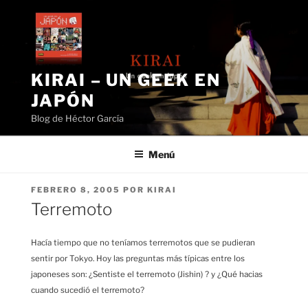
Saltar
al
contenido
KIRAI – UN GEEK EN
JAPÓN
Blog de Héctor García
Menú
PUBLICADO
FEBRERO 8, 2005
POR
KIRAI
EL
Terremoto
Hacía tiempo que no teníamos terremotos que se pudieran
sentir por Tokyo. Hoy las preguntas más típicas entre los
japoneses son: ¿Sentiste el terremoto (Jishin) ? y ¿Qué hacias
cuando sucedió el terremoto?