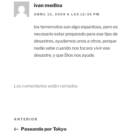
ivan medina
ABRIL 12, 2009 A LAS 12:34 PM
los terremotos son algo espantoso, pero es
necesario estar preparado para ese tipo de
desastres, ayudarnos unos a otros, porque
nadie sabe cuando nos tocara vivir ese
desastre, y que Dios nos ayude.
Los comentarios están cerrados.
Navegación
Entrada
ANTERIOR
de
anterior:
Paseando por Tokyo
entradas