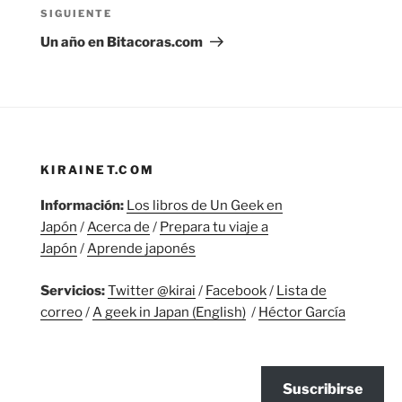
Siguiente
SIGUIENTE
entrada
Un año en Bitacoras.com
KIRAINET.COM
Información:
Los libros de Un Geek en
Japón
/
Acerca de
/
Prepara tu viaje a
Japón
/
Aprende japonés
Servicios:
Twitter @kirai
/
Facebook
/
Lista de
correo
/
A geek in Japan (English)
/
Héctor García
Suscribirse