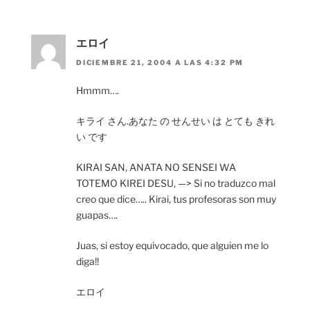
エロイ
DICIEMBRE 21, 2004 A LAS 4:32 PM
Hmmm….
キライ さん.あなた の せんせい は とても きれ
い です
KIRAI SAN, ANATA NO SENSEI WA
TOTEMO KIREI DESU, —> Si no traduzco mal
creo que dice….. Kirai, tus profesoras son muy
guapas….
Juas, si estoy equivocado, que alguien me lo
diga!!
エロイ