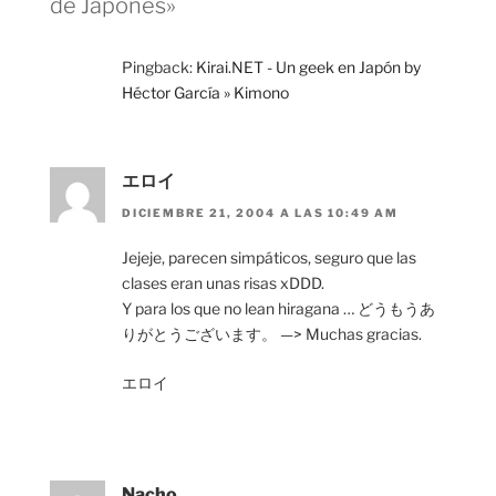
de Japonés»
Pingback:
Kirai.NET - Un geek en Japón by
Héctor García » Kimono
エロイ
DICIEMBRE 21, 2004 A LAS 10:49 AM
Jejeje, parecen simpáticos, seguro que las
clases eran unas risas xDDD.
Y para los que no lean hiragana … どうもうあ
りがとうございます。 —> Muchas gracias.
エロイ
Nacho