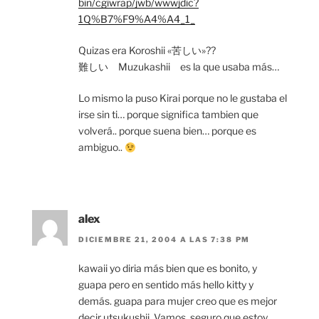
bin/cgiwrap/jwb/wwwjdic?
1Q%B7%F9%A4%A4_1_
Quizas era Koroshii «苦しい»??
難しい Muzukashii es la que usaba más…
Lo mismo la puso Kirai porque no le gustaba el
irse sin ti… porque significa tambien que
volverá.. porque suena bien… porque es
ambiguo..
alex
DICIEMBRE 21, 2004 A LAS 7:38 PM
kawaii yo diria más bien que es bonito, y
guapa pero en sentido más hello kitty y
demás. guapa para mujer creo que es mejor
decir utsukushii. Vamos, seguro que estoy