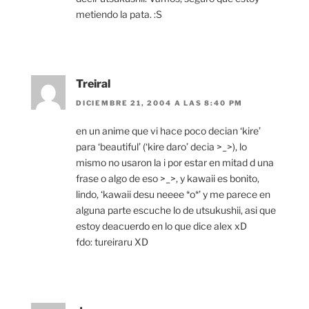
metiendo la pata. :S
Treiral
DICIEMBRE 21, 2004 A LAS 8:40 PM
en un anime que vi hace poco decian ‘kire’
para ‘beautiful’ (‘kire daro’ decia >_>), lo
mismo no usaron la i por estar en mitad d una
frase o algo de eso >_>, y kawaii es bonito,
lindo, ‘kawaii desu neeee *o*’ y me parece en
alguna parte escuche lo de utsukushii, asi que
estoy deacuerdo en lo que dice alex xD
fdo: tureiraru XD