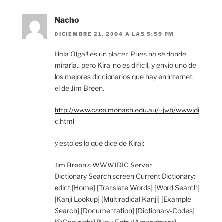
Nacho
DICIEMBRE 21, 2004 A LAS 5:59 PM
Hola Olga!! es un placer. Pues no sé donde
miraría.. pero Kirai no es dificil, y envio uno de
los mejores diccionarios que hay en internet,
el de Jim Breen.
http://www.csse.monash.edu.au/~jwb/wwwjdi
c.html
y esto es lo que dice de Kirai:
Jim Breen’s WWWJDIC Server
Dictionary Search screen Current Dictionary:
edict [Home] [Translate Words] [Word Search]
[Kanji Lookup] [Multiradical Kanji] [Example
Search] [Documentation] [Dictionary-Codes]
[©Copyright] [New Entry/Amendment]