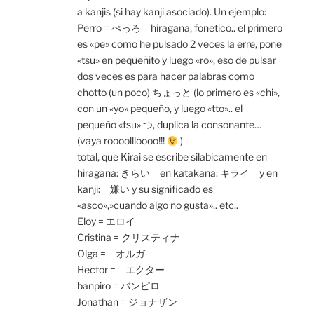
a kanjis (si hay kanji asociado). Un ejemplo:
Perro = ぺっろ hiragana, fonetico.. el primero
es «pe» como he pulsado 2 veces la erre, pone
«tsu» en pequeñito y luego «ro», eso de pulsar
dos veces es para hacer palabras como
chotto (un poco) ちょっと (lo primero es «chi»,
con un «yo» pequeño, y luego «tto».. el
pequeño «tsu» つ, duplica la consonante…
(vaya roooollloooo!!!
)
total, que Kirai se escribe silabicamente en
hiragana: きらい en katakana: キライ y en
kanji: 嫌い y su significado es
«asco»,»cuando algo no gusta».. etc..
Eloy = エロイ
Cristina = クリスティナ
Olga = オルガ
Hector = エクター
banpiro = バンピロ
Jonathan = ジョナザン