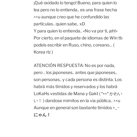
¡Qué oxidado lo tengo! Bueno, para quien lo
lea pero no lo entienda.. es una frase hecha
^^u aunque creo que he confundido las
partículas.. quien sabe.. xD
Y para quien lo entienda.. «No va por ti, ¡eh!»
Por cierto, en el paquete de idiomas de Win tb
podeis escribir en Ruso, chino, coreano… (
Korea rlz )
ATENCIÓN RESPUESTA: No es por nada,
pero .. los japoneses.. antes que japoneses..
son personas.. y cada persona es distinta. Los
habrá más tímidos y reservados y los habrá
LoKaHs vestidas de Mana y Gakt ( *^^* かわい
い！ ) dandose mimitos en la via pública.. ^^u
Aunque en general son bastante timidos ^_~
にゃん！