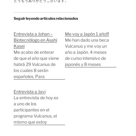
どうもうありがとうございます。
Seguir leyendo artículos relacionados
Entrevista a Johan –
Me voy a Japón 1 año!!!
Biotecnólogo en Asahi
Me han dado una beca
Kasei
Vulcanus y me voy un
Me acabo de enterar
año a Japón. 4 meses
de que el año que viene
de curso intensivo de
habrá 29 Vulcanus de
japonés y 8 meses
los cuales 8 serán
trabajando en Asahi
españoles. Para
Kasei, una empresa
celebrarlo vamos a
subsidiaria de
introducir a otro de los
Mitsubishi. Así que este
Entrevista a Javi
actuales Vulcanus.
blog seguramente
La entrevista de hoy es
Esta vez le toca a
pase a llamarse Diario
a uno de los
Johan Hult que está
de un Geek en Japón o
participantes en el
trabajando en la sede
algo así ¬_¬,…
programa Vulcanus, el
central de Asahi Kasei
mismo que estoy
(Una de las…
disfrutando yo ahora
mismo y el que me