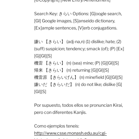
Search Key: きらい Options: [G]oogle search,
[GI] Google images, [S]anseido dictionary,
[Ex]ample sentences, [V]erb conjugations.
嫌い 【きらい】 (adj-na,n) (1) dislike; hate; (2)
(suff) suspicion; tendency; smack (of); (P) [Ex]
[G][GI][S]
機雷 【きらい】 (n) (sea) mine; (P) [G][GI][S]
帰来 【きらい】 (n) returning [G][GI][S]
機雷原 【きらいげん】 (n) minefield [G][GI][S]
嫌いだ 【きらいだ】 (n) do not like; dislike [G]
[GI][S]
Por supuesto, todos ellos se pronuncian Kirai,
pero con diferentes Kanjis.
Como ejemplos teneis:
http://www.csse.monash.edu.au/cgi-