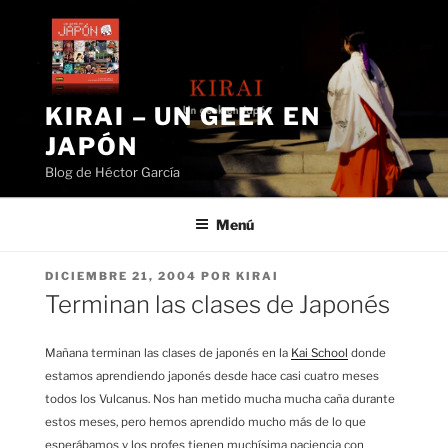
Saltar
al
contenido
KIRAI – UN GEEK EN
JAPÓN
Blog de Héctor García
Menú
PUBLICADO
DICIEMBRE 21, 2004
POR
KIRAI
EL
Terminan las clases de Japonés
Mañana terminan las clases de japonés en la
Kai School
donde
estamos aprendiendo japonés desde hace casi cuatro meses
todos los Vulcanus. Nos han metido mucha mucha caña durante
estos meses, pero hemos aprendido mucho más de lo que
esperábamos y los profes tienen muchísima paciencia con