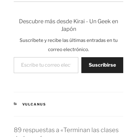
está permitiendo vivir
un año en Japón. La
mayoría de la gente me
Descubre más desde Kirai - Un Geek en
envía mails
Japón
preguntando sobre
Vulcanus, antes de
Suscríbete y recibe las últimas entradas en tu
escribirme leed el F.A.Q.
…
correo electrónico.
Escribe tu correo electrónico…
Suscribirse
CATEGORÍAS
VULCANUS
89 respuestas a «Terminan las clases