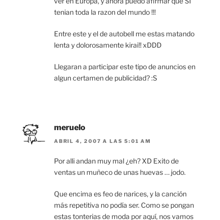
ver en Europa, y ahora puedo afirmar que SI
tenian toda la razon del mundo !!!
Entre este y el de autobell me estas matando
lenta y dolorosamente kirai!! xDDD
Llegaran a participar este tipo de anuncios en
algun certamen de publicidad? :S
meruelo
ABRIL 4, 2007 A LAS 5:01 AM
Por alli andan muy mal ¿eh? XD Exito de
ventas un muñeco de unas huevas … jodo.
Que encima es feo de narices, y la canción
más repetitiva no podía ser. Como se pongan
estas tonterias de moda por aquí, nos vamos