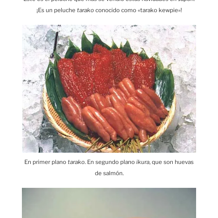
¡Es un peluche
tarako
conocido como «tarako kewpie»!
En primer plano
tarako
. En segundo plano
ikura
, que son huevas
de salmón.