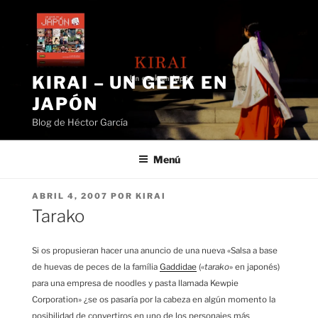
Saltar
al
contenido
KIRAI – UN GEEK EN
JAPÓN
Blog de Héctor García
Menú
PUBLICADO
ABRIL 4, 2007
POR
KIRAI
EL
Tarako
Si os propusieran hacer una anuncio de una nueva «Salsa a base
de huevas de peces de la família
Gaddidae
(«
tarako
» en japonés)
para una empresa de noodles y pasta llamada Kewpie
Corporation» ¿se os pasaría por la cabeza en algún momento la
posibilidad de convertiros en uno de los personajes más