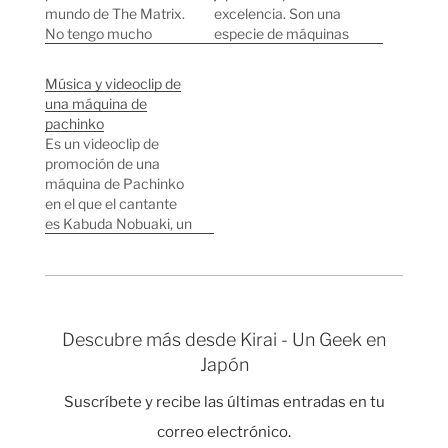
mundo de The Matrix.
excelencia. Son una
No tengo mucho
especie de máquinas
interés en las
de bolitas que tienes
máquinas de pachinko
que lanzar y según
Música y videoclip de
(Son aburridas,
donde caigan recibes
una máquina de
simplemente caen
dinero o no. Al jugar, en
pachinko
bolas de metal y a
la mayoría de las
Es un videoclip de
veces pasan cosas de
modalidades lo único
promoción de una
forma aleatoria) pero el
que podemos controlar
máquina de Pachinko
anuncio de la televisión
es la velocidad a la que
en el que el cantante
para promocionar la
se lanzan las…
es Kabuda Nobuaki, un
nueva máquina…
luchador de karate y K-
1 japonés. Raro raro.
Anotaciones
relacionadas: Matrix
Pachinko Pachinko
Descubre más desde Kirai - Un Geek en
Japón
Suscríbete y recibe las últimas entradas en tu
correo electrónico.