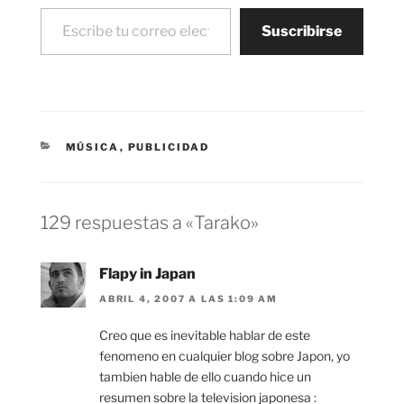
Escribe tu correo electrónico…
Suscribirse
CATEGORÍAS
MÚSICA
,
PUBLICIDAD
129 respuestas a «Tarako»
Flapy in Japan
ABRIL 4, 2007 A LAS 1:09 AM
Creo que es inevitable hablar de este
fenomeno en cualquier blog sobre Japon, yo
tambien hable de ello cuando hice un
resumen sobre la television japonesa :