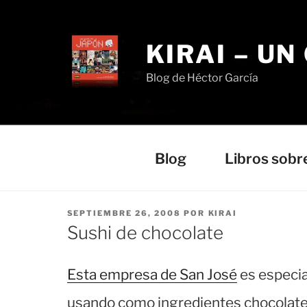
Saltar
al
contenido
KIRAI – UN
Blog de Héctor García
Blog
Libros sobr
PUBLICADO
SEPTIEMBRE 26, 2008
POR
KIRAI
EL
Sushi de chocolate
Esta empresa de San José
es especia
usando como ingredientes chocolate y 