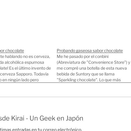
or chocolate
Probando gaseosa sabor chocolate
te hablando no es cerveza,
Me he pasado por el conbini
ida alcohólica espumosa
(Abreviatura de "Convenience Store") y
ate! Es el último invento de
me compré una botella de esta nueva
 cerveza Sapporo. Todavía
bebida de Suntory que se llama
to en ningún lado pero
"Sparkling chocolate". Lo que más
ue ya está a la venta, tengo
perturba es que tiene muy poco gas y
or probar a ver a que sabe
parece agua mineral, pero cuando la
pruebas... os dejo con mis impresiones
en…
de Kirai - Un Geek en Japón
ltimas entradas en tu correo electrónico.