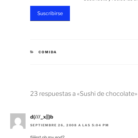
Suscribirse
CATEGORÍAS
COMIDA
23 respuestas a «Sushi de chocolate»
d(///_x||)b
SEPTIEMBRE 26, 2008 A LAS 5:04 PM
fiiiirst oh my god?