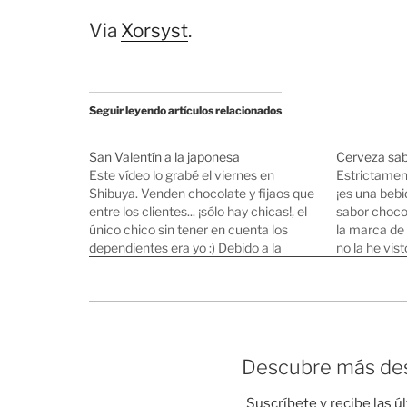
Via
Xorsyst
.
Seguir leyendo artículos relacionados
San Valentín a la japonesa
Cerveza sab
Este vídeo lo grabé el viernes en
Estrictamen
Shibuya. Venden chocolate y fijaos que
¡es una beb
entre los clientes... ¡sólo hay chicas!, el
sabor chocol
único chico sin tener en cuenta los
la marca de
dependientes era yo :) Debido a la
no la he vis
influencia occidental, en Japón también
parece ser q
se celebra el día de San Valentín. El día
curiosidad p
de San…
aunque no…
Descubre más des
Suscríbete y recibe las ú