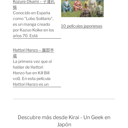
Kozure Ōkami – 子連れ
狼
Conocido en España
como "Lobo Solitario",
es un manga creado
10 películas japonesas
por Kazuo Koike en los
años 70. Está
ambientado en la era
Edo cuando los
Hattori Hanzo – 服部半
samuráis tenian
蔵
mucho poder en la
La primera vez que oí
sociedad japonesa.
hablar de Hattori
"Lobo Solitario" es una
Hanzo fue en Kill Bill
historia de ficción
vol1. En esta película
donde se entrelazan
Hattori Hanzo es un
algunos elementos
forjador legendario de
históricos reales. Los
katanas en Okinawa.
protagonistas, Ogami…
En la realidad Hattori
Hanzo fue uno de los
ninjas con más poder a
Descubre más desde Kirai - Un Geek en
finales del siglo XVI.
Japón
Siendo el cabezilla del