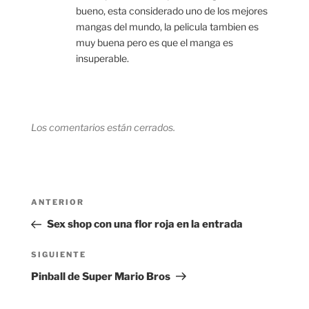
bueno, esta considerado uno de los mejores
mangas del mundo, la pelicula tambien es
muy buena pero es que el manga es
insuperable.
Los comentarios están cerrados.
Navegación
Entrada
ANTERIOR
de
anterior:
Sex shop con una flor roja en la entrada
entradas
Siguiente
SIGUIENTE
entrada
Pinball de Super Mario Bros