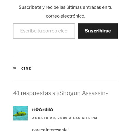
clan…
Suscríbete y recibe las últimas entradas en tu
correo electrónico.
Escribe tu correo electrónico…
Suscribirse
CATEGORÍAS
CINE
41 respuestas a «Shogun Assassin»
ri0ArdilA
AGOSTO 20, 2009 A LAS 6:15 PM
parece interesante!