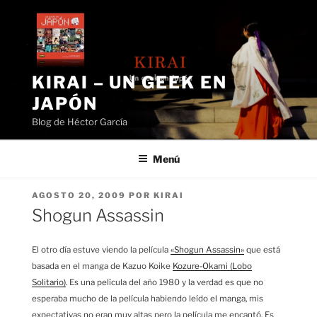
Saltar
al
contenido
KIRAI – UN GEEK EN
JAPÓN
Blog de Héctor García
Menú
PUBLICADO
AGOSTO 20, 2009
POR
KIRAI
EL
Shogun Assassin
El otro día estuve viendo la película
«Shogun Assassin»
que está
basada en el manga de Kazuo Koike
Kozure-Okami (Lobo
Solitario)
. Es una película del año 1980 y la verdad es que no
esperaba mucho de la película habiendo leído el manga, mis
expectativas no eran muy altas pero la película me encantó. Es