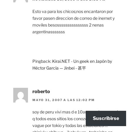
Esto va para los chicos;nos encantaron por
favor pasen direccion de correo de inernet y
moviles besosssssssssssssss 2 nenas
argentinasssssss
Pingback:
Kirai.NET - Un geek en Japón by
Héctor García — Jinbei - 甚平
roberto
MAYO 31, 2007 A LAS 12:02 PM
soy de peru vivi mas d e 10anos en japon …asi
Suscribirse
q todos esos sitios los conozco del 93 al 2003
vague por tokio y todas las estaciones …