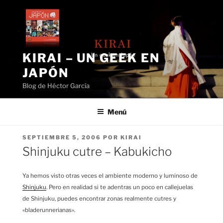
Saltar
al
contenido
KIRAI – UN GEEK EN
JAPÓN
Blog de Héctor García
Menú
PUBLICADO
SEPTIEMBRE 5, 2006
POR
KIRAI
EL
Shinjuku cutre – Kabukicho
Ya hemos visto otras veces el ambiente moderno y luminoso de
Shinjuku
. Pero en realidad si te adentras un poco en callejuelas
de Shinjuku, puedes encontrar zonas realmente cutres y
«bladerunnerianas».