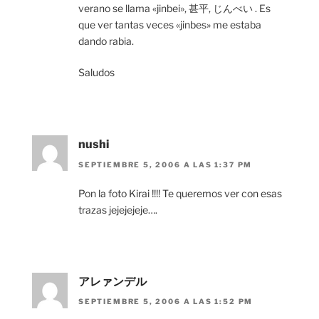
verano se llama «jinbei», 甚平, じんべい . Es
que ver tantas veces «jinbes» me estaba
dando rabia.
Saludos
nushi
SEPTIEMBRE 5, 2006 A LAS 1:37 PM
Pon la foto Kirai !!!! Te queremos ver con esas
trazas jejejejeje….
アレァンデル
SEPTIEMBRE 5, 2006 A LAS 1:52 PM