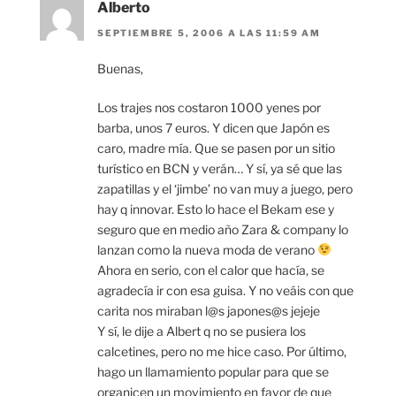
Alberto
SEPTIEMBRE 5, 2006 A LAS 11:59 AM
Buenas,
Los trajes nos costaron 1000 yenes por
barba, unos 7 euros. Y dicen que Japón es
caro, madre mía. Que se pasen por un sitio
turístico en BCN y verán… Y sí, ya sé que las
zapatillas y el ‘jimbe’ no van muy a juego, pero
hay q innovar. Esto lo hace el Bekam ese y
seguro que en medio año Zara & company lo
lanzan como la nueva moda de verano
Ahora en serio, con el calor que hacía, se
agradecía ir con esa guisa. Y no veáis con que
carita nos miraban l@s japones@s jejeje
Y sí, le dije a Albert q no se pusiera los
calcetines, pero no me hice caso. Por último,
hago un llamamiento popular para que se
organicen un movimiento en favor de que