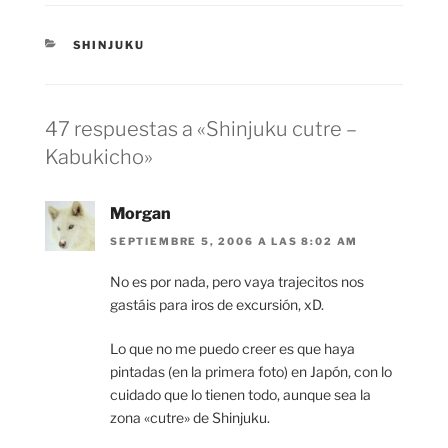
CATEGORÍAS
SHINJUKU
47 respuestas a «Shinjuku cutre –
Kabukicho»
Morgan
SEPTIEMBRE 5, 2006 A LAS 8:02 AM
No es por nada, pero vaya trajecitos nos
gastáis para iros de excursión, xD.
Lo que no me puedo creer es que haya
pintadas (en la primera foto) en Japón, con lo
cuidado que lo tienen todo, aunque sea la
zona «cutre» de Shinjuku.