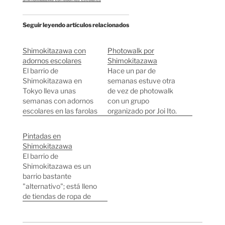
Seguir leyendo artículos relacionados
Shimokitazawa con
Photowalk por
adornos escolares
Shimokitazawa
El barrio de
Hace un par de
Shimokitazawa en
semanas estuve otra
Tokyo lleva unas
de vez de photowalk
semanas con adornos
con un grupo
escolares en las farolas
organizado por Joi Ito.
de sus calles
Esta vez se apuntó
comerciales. Son
también Ale/pepino
Pintadas en
dibujos hechos por los
que estuvo sacando
Shimokitazawa
alumnos de una
fotos con su Game Boy
El barrio de
escuela de primaria de
camera. Este Motionid,
Shimokitazawa es un
la zona que cumple 80
un fotógrafo increíble
barrio bastante
años. Algunos son
del que aprendí mucho
"alternativo"; está lleno
bastante curiosos y
durante un rato de
de tiendas de ropa de
resultones, mi
paseo. Yasuko.
segunda mano, tiendas
preferido es el de
Ale/pepino agarrando…
de chorradillas para
Mario: