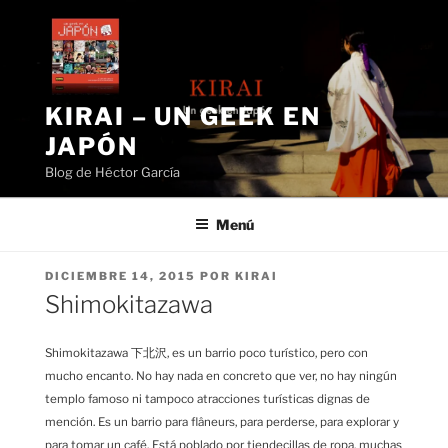
Saltar
al
contenido
KIRAI – UN GEEK EN
JAPÓN
Blog de Héctor García
Menú
PUBLICADO
DICIEMBRE 14, 2015
POR
KIRAI
EL
Shimokitazawa
Shimokitazawa 下北沢, es un barrio poco turístico, pero con
mucho encanto. No hay nada en concreto que ver, no hay ningún
templo famoso ni tampoco atracciones turísticas dignas de
mención. Es un barrio para flâneurs, para perderse, para explorar y
para tomar un café. Está poblado por tiendecillas de ropa, muchas