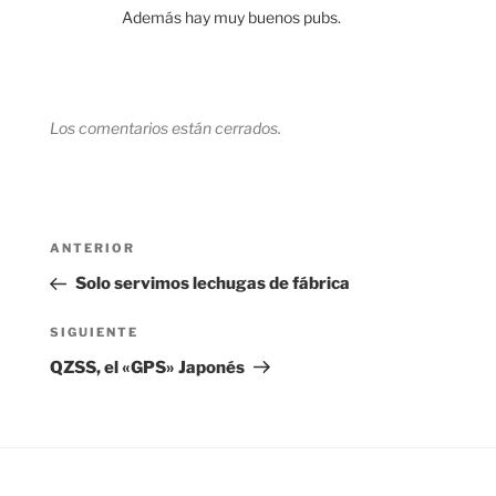
Además hay muy buenos pubs.
Los comentarios están cerrados.
Navegación
Entrada
ANTERIOR
de
anterior:
Solo servimos lechugas de fábrica
entradas
Siguiente
SIGUIENTE
entrada
QZSS, el «GPS» Japonés