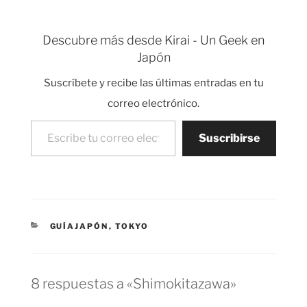
regalo, supermercados
con comida de
importación (hay
Descubre más desde Kirai - Un Geek en
incluso Cola cao),
Japón
tiendas de vinilos,
tiendas de kimonos
Suscríbete y recibe las últimas entradas en tu
etc. Algo genial de
Shimokitazawa es que
correo electrónico.
está lleno de carteles,
Escribe tu correo electrónico…
paredes…
Suscribirse
CATEGORÍAS
GUÍAJAPÓN
,
TOKYO
8 respuestas a «Shimokitazawa»