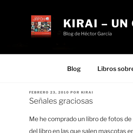
Saltar
al
contenido
KIRAI – UN
Blog de Héctor García
Blog
Libros sobr
PUBLICADO
FEBRERO 23, 2010
POR
KIRAI
EL
Señales graciosas
Me he comprado un libro de fotos d
del libro en las que salen mascotas e