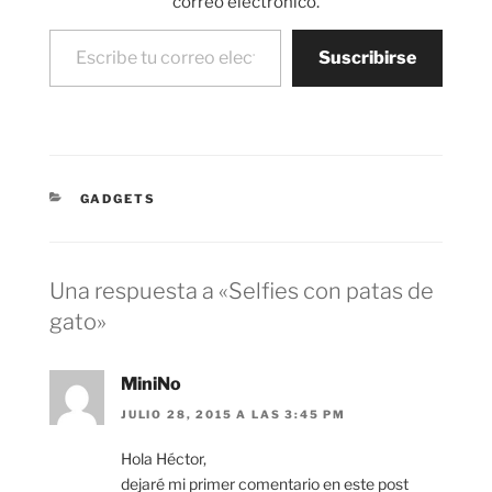
correo electrónico.
Escribe tu correo electrónico…
Suscribirse
CATEGORÍAS
GADGETS
Una respuesta a «Selfies con patas de
gato»
MiniNo
JULIO 28, 2015 A LAS 3:45 PM
Hola Héctor,
dejaré mi primer comentario en este post