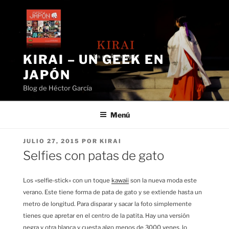
Saltar
al
contenido
KIRAI – UN GEEK EN
JAPÓN
Blog de Héctor García
Menú
PUBLICADO
JULIO 27, 2015
POR
KIRAI
EL
Selfies con patas de gato
Los «selfie-stick» con un toque
kawaii
son la nueva moda este
verano. Este tiene forma de pata de gato y se extiende hasta un
metro de longitud. Para disparar y sacar la foto simplemente
tienes que apretar en el centro de la patita. Hay una versión
negra y otra blanca y cuesta algo menos de 3000 yenes, lo