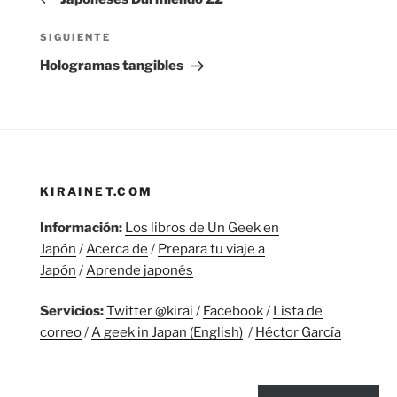
entradas
Siguiente
SIGUIENTE
entrada
Hologramas tangibles
KIRAINET.COM
Información:
Los libros de Un Geek en
Japón
/
Acerca de
/
Prepara tu viaje a
Japón
/
Aprende japonés
Servicios:
Twitter @kirai
/
Facebook
/
Lista de
correo
/
A geek in Japan (English)
/
Héctor García