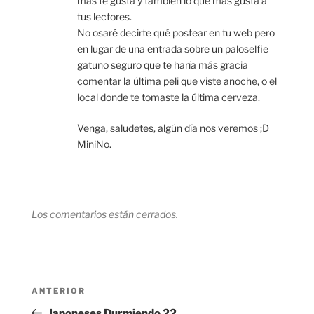
más te gusta y también lo que más gusta a
tus lectores.
No osaré decirte qué postear en tu web pero
en lugar de una entrada sobre un paloselfie
gatuno seguro que te haría más gracia
comentar la última peli que viste anoche, o el
local donde te tomaste la última cerveza.
Venga, saludetes, algún día nos veremos ;D
MiniNo.
Los comentarios están cerrados.
Navegación
Entrada
ANTERIOR
de
anterior:
Japoneses Durmiendo 22