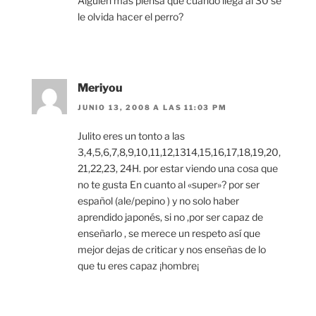
Alguien mas piensa que cuando llega al 30 se
le olvida hacer el perro?
Meriyou
JUNIO 13, 2008 A LAS 11:03 PM
Julito eres un tonto a las
3,4,5,6,7,8,9,10,11,12,1314,15,16,17,18,19,20,
21,22,23, 24H. por estar viendo una cosa que
no te gusta En cuanto al «super»? por ser
español (ale/pepino ) y no solo haber
aprendido japonés, si no ,por ser capaz de
enseñarlo , se merece un respeto así que
mejor dejas de criticar y nos enseñas de lo
que tu eres capaz ¡hombre¡