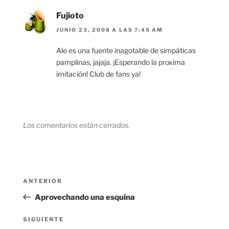
Fujioto
JUNIO 23, 2008 A LAS 7:45 AM
Ale es una fuente inagotable de simpáticas
pamplinas, jajaja. ¡Esperando la proxima
imitación! Club de fans ya!
Los comentarios están cerrados.
Navegación
Entrada
ANTERIOR
de
anterior:
Aprovechando una esquina
entradas
Siguiente
SIGUIENTE