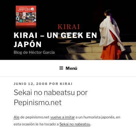
Saltar
al
contenido
KIRAI – UN GEEK EN
JAPÓN
Blog de Héctor García
Menú
PUBLICADO
JUNIO 12, 2008
POR
KIRAI
EL
Sekai no nabeatsu por
Pepinismo.net
Ale
de pepinismo.net
vuelve a imitar
a un humorista japonés, en
esta ocasión le ha tocado a
Sekai no nabeatsu
.