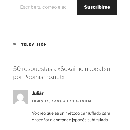
proveedor de internet…
Suscribirse
CATEGORÍAS
TELEVISIÓN
50 respuestas a «Sekai no nabeatsu
por Pepinismo.net»
Julián
JUNIO 12, 2008 A LAS 5:10 PM
Yo creo que es un método camuflado para
ensenñar a contar en japonés subtitulado.