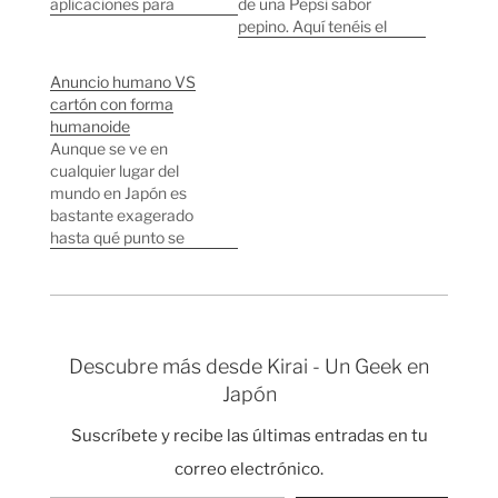
aplicaciones para
de una Pepsi sabor
iPhone que más
pepino. Aquí tenéis el
expectativas han
vídeo de su primera
creado últimamente.
vez con una Pepsi de
Anuncio humano VS
Se trata de Sekai
pepino:
cartón con forma
Camera, una
humanoide
aplicación desarrollada
Aunque se ve en
en Tokyo de realidad
cualquier lugar del
aumentada, que
mundo en Japón es
permite a los usuarios
bastante exagerado
leer y añadir
hasta qué punto se
información extra en…
utilizan a personas
para estar
simplemente
sosteniendo un
cartel/anuncio en la
Descubre más desde Kirai - Un Geek en
calle. En esta foto me
Japón
gusta el contraste
entre la chica del fondo
Suscríbete y recibe las últimas entradas en tu
aguantando
pacientemente un
correo electrónico.
anuncio de un
Escribe tu correo electrónico…