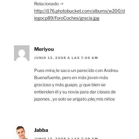
Relacionado ->
http://i176.photobucket.com/albums/w200/d
iegocp89/ForoCoches/gracia.jpg
Meriyou
JUNIO 13, 2008 A LAS 7:06 AM
Pues mira¡ le saco un parecido con Andreu
Buenafuente, pero en más joven más
gracioso y más guapo, ¡y que bien se
entienden él y su novia para dar clases de
japones , yo solo se arigato ¡ole¡ mis niños
Jabba
JUNIO 13, 2008 A LAS 7:49 AM