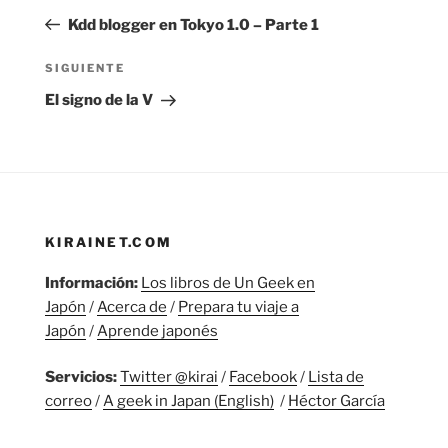
de
anterior:
Kdd blogger en Tokyo 1.0 – Parte 1
entradas
Siguiente
SIGUIENTE
entrada
El signo de la V
KIRAINET.COM
Información:
Los libros de Un Geek en
Japón
/
Acerca de
/
Prepara tu viaje a
Japón
/
Aprende japonés
Servicios:
Twitter @kirai
/
Facebook
/
Lista de
correo
/
A geek in Japan (English)
/
Héctor García