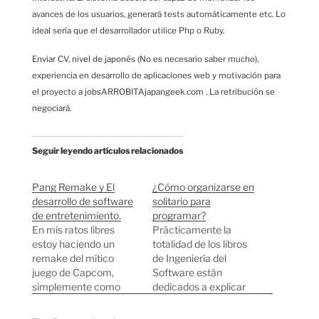
avances de los usuarios, generará tests automáticamente etc. Lo
ideal sería que el desarrollador utilice Php o Ruby.
Enviar CV, nivel de japonés (No es necesario saber mucho),
experiencia en desarrollo de aplicaciones web y motivación para
el proyecto a jobsARROBITAjapangeek.com . La retribución se
negociará.
Seguir leyendo artículos relacionados
Pang Remake y El
¿Cómo organizarse en
desarrollo de software
solitario para
de entretenimiento.
programar?
En mis ratos libres
Prácticamente la
estoy haciendo un
totalidad de los libros
remake del mítico
de Ingeniería del
juego de Capcom,
Software están
simplemente como
dedicados a explicar
reto personal. Como
como hay que
lenguaje de
organizar un proyecto