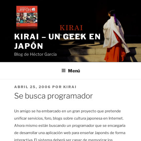
Saltar
al
contenido
KIRAI – UN GEEK EN
JAPÓN
Blog de Héctor García
Menú
PUBLICADO
ABRIL 25, 2006
POR
KIRAI
EL
Se busca programador
Un amigo se ha embarcado en un gran proyecto que pretende
unificar servicios, foro, blogs sobre cultura japonesa en Internet.
Ahora mismo están buscando un programador que se encargaría
de desarrollar una aplicación web para enseñar Japonés de forma
interactiva. El sistema deberá ser capaz de memorizar los