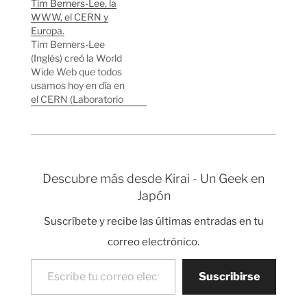
Tim Berners-Lee, la
programación he
en el que intervienen
WWW, el CERN y
escogido Java ya que
varias personas y
Europa.
mi objetivo era realizar
puede durar varios
Tim Berners-Lee
un estructura de clases
meses. En cambio,
(Inglés) creó la World
elegante de forma
sería también
Wide Web que todos
rápida que se pueda
interesante saber cual
usamos hoy en día en
utilizar para crear otros
es la mejor forma de
el CERN (Laboratorio
juegos. Uno de los
organizar y trabajar en
científico situado entre
primeros…
un proyecto individual.
Suiza y Francia). Por lo
…
que se podría decir que
los americanos
crearon la base de
Descubre más desde Kirai - Un Geek en
Internet, pero en
Japón
Europa creamos la
Internet actual que
Suscríbete y recibe las últimas entradas en tu
todo el mundo usa.…
correo electrónico.
Escribe tu correo electrónico…
Suscribirse