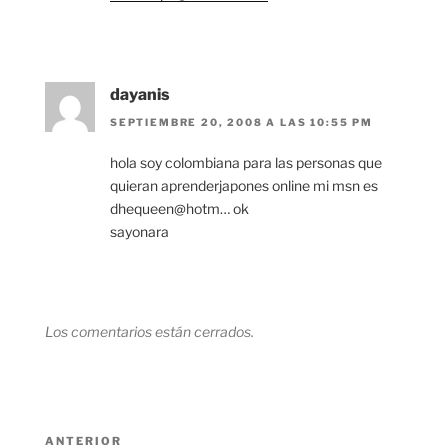
dayanis
SEPTIEMBRE 20, 2008 A LAS 10:55 PM
hola soy colombiana para las personas que
quieran aprenderjapones online mi msn es
dhequeen@hotm… ok
sayonara
Los comentarios están cerrados.
Navegación
Entrada
ANTERIOR