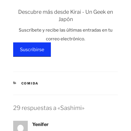
supermercado, estuve
haciendo snorkeling en
Descubre más desde Kirai - Un Geek en
Tailandia donde vi un
Japón
montón de ellos es su
hábitat natural. En…
Suscríbete y recibe las últimas entradas en tu
correo electrónico.
Suscribirse
CATEGORÍAS
COMIDA
29 respuestas a «Sashimi»
Yenifer