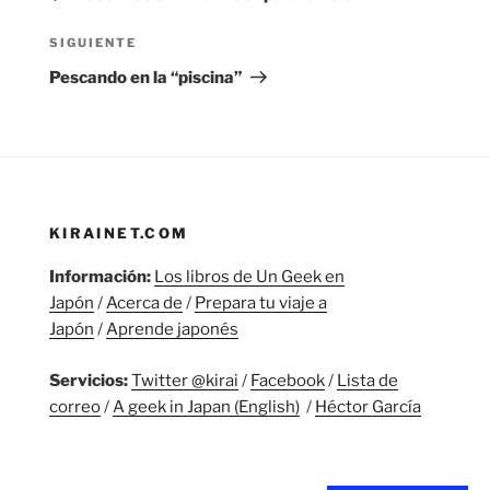
entradas
Siguiente
SIGUIENTE
entrada
Pescando en la “piscina”
KIRAINET.COM
Información:
Los libros de Un Geek en
Japón
/
Acerca de
/
Prepara tu viaje a
Japón
/
Aprende japonés
Servicios:
Twitter @kirai
/
Facebook
/
Lista de
correo
/
A geek in Japan (English)
/
Héctor García