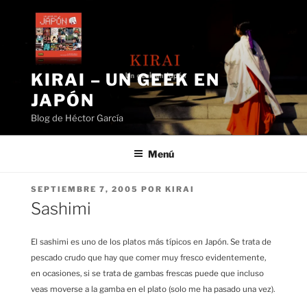
Saltar
al
contenido
KIRAI – UN GEEK EN
JAPÓN
Blog de Héctor García
Menú
PUBLICADO
SEPTIEMBRE 7, 2005
POR
KIRAI
EL
Sashimi
El sashimi es uno de los platos más típicos en Japón. Se trata de
pescado crudo que hay que comer muy fresco evidentemente,
en ocasiones, si se trata de gambas frescas puede que incluso
veas moverse a la gamba en el plato (solo me ha pasado una vez).