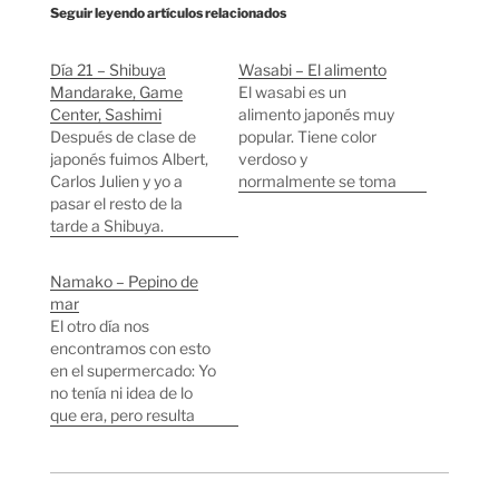
Seguir leyendo artículos relacionados
Día 21 – Shibuya
Wasabi – El alimento
Mandarake, Game
El wasabi es un
Center, Sashimi
alimento japonés muy
Después de clase de
popular. Tiene color
japonés fuimos Albert,
verdoso y
Carlos Julien y yo a
normalmente se toma
pasar el resto de la
en forma de
tarde a Shibuya.
pasta/salsa para
Volvimos a
acompañar platos de
Mandarake, la que
pescado crudo. Quizás
Namako – Pepino de
dicen que es la tienda
su fama venga por que
mar
de manga más grande
es muy picante, pero
El otro día nos
del mundo. No se
tiene un picor bastante
encontramos con esto
pueden hacer fotos en
peculiar que no se
en el supermercado: Yo
el interior, así que aquí
queda en la lengua sino
no tenía ni idea de lo
tenéis la entrada.…
que "sube"…
que era, pero resulta
que es animal marino
muy común. De hecho,
después verlo en el