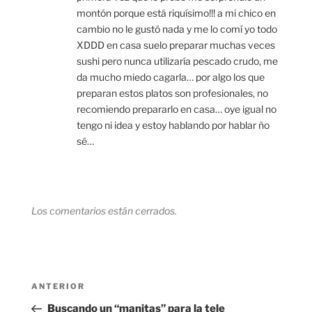
montón porque está riquísimo!!! a mi chico en
cambio no le gustó nada y me lo comí yo todo
XDDD en casa suelo preparar muchas veces
sushi pero nunca utilizaría pescado crudo, me
da mucho miedo cagarla… por algo los que
preparan estos platos son profesionales, no
recomiendo prepararlo en casa… oye igual no
tengo ni idea y estoy hablando por hablar ño
sé…
Los comentarios están cerrados.
Navegación
Entrada
ANTERIOR
de
anterior:
Buscando un “manitas” para la tele