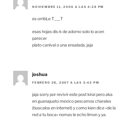
NOVIEMBRE 11, 2006 A LAS 4:28 PM
es orribLe T___T
esas hojas dis-k de adorno solo lo acen
parecer
plato canival o una ensalada. jaja
joshua
FEBRERO 28, 2007 A LAS 3:42 PM
jaja sorry por revivir este post kirai pero aka
en guanajuato mexico pescamos charales
(buscalos en internet) y como kien dice «de la
red a tu boca» nomas le echo limon y ya.