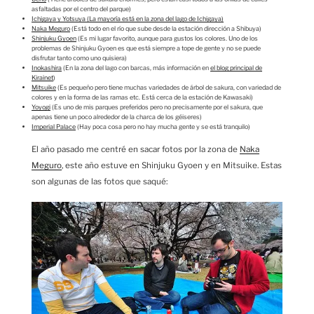
asfaltadas por el centro del parque)
Ichigaya y Yotsuya (La mayoría está en la zona del lago de Ichigaya)
Naka Meguro
(Está todo en el río que sube desde la estación dirección a Shibuya)
Shinjuku Gyoen
(Es mi lugar favorito, aunque para gustos los colores. Uno de los
problemas de Shinjuku Gyoen es que está siempre a tope de gente y no se puede
disfrutar tanto como uno quisiera)
Inokashira
(En la zona del lago con barcas, más información en
el blog principal de
Kirainet
)
Mitsuike
(Es pequeño pero tiene muchas variedades de árbol de sakura, con variedad de
colores y en la forma de las ramas etc. Está cerca de la estación de Kawasaki)
Yoyogi
(Es uno de mis parques preferidos pero no precisamente por el sakura, que
apenas tiene un poco alrededor de la charca de los géiseres)
Imperial Palace
(Hay poca cosa pero no hay mucha gente y se está tranquilo)
El año pasado me centré en sacar fotos por la zona de
Naka
Meguro
, este año estuve en Shinjuku Gyoen y en Mitsuike. Estas
son algunas de las fotos que saqué: