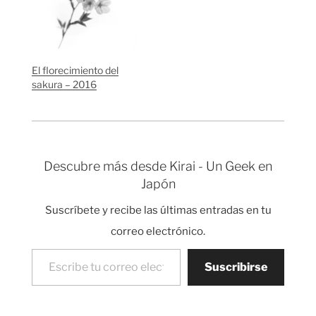
mañana, al templo
Yasukuni a contar
cuantos capullos se
han abierto en el árbol
prototipo que
El florecimiento del
inspecciona cada año.
sakura – 2016
El señor contó seis
flores y el instituto
meteorológico…
Descubre más desde Kirai - Un Geek en
Japón
Suscríbete y recibe las últimas entradas en tu
correo electrónico.
Escribe tu correo electrónico…
Suscribirse