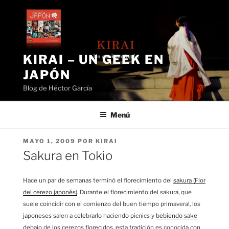
Saltar
al
contenido
KIRAI – UN GEEK EN
JAPÓN
Blog de Héctor García
Menú
PUBLICADO
MAYO 1, 2009
POR
KIRAI
EL
Sakura en Tokio
Hace un par de semanas terminó el florecimiento del
sakura (Flor
del cerezo japonés)
. Durante el florecimiento del sakura, que
suele coincidir con el comienzo del buen tiempo primaveral, los
japoneses salen a celebrarlo haciendo picnics y
bebiendo sake
debajo de los cerezos florecidos, esta tradición es conocida con