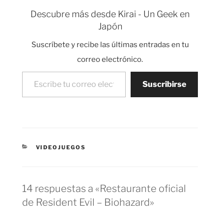
"real": Super Mario real
Descubre más desde Kirai - Un Geek en
Dragon Ball real
Japón
Residente Evil real
Residente Evil real
Suscríbete y recibe las últimas entradas en tu
Residente Evil real
Super…
correo electrónico.
Escribe tu correo electrónico…
Suscribirse
CATEGORÍAS
VIDEOJUEGOS
14 respuestas a «Restaurante oficial
de Resident Evil – Biohazard»