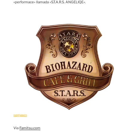
«performace» llamada «S.T.A.R.S. ANGELIQE».
Via
Famitsu.com