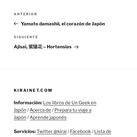
Navegación
Entrada
ANTERIOR
de
anterior:
Yamato damashii, el corazón de Japón
entradas
Siguiente
SIGUIENTE
entrada
Ajisai, 紫陽花 – Hortensias
KIRAINET.COM
Información:
Los libros de Un Geek en
Japón
/
Acerca de
/
Prepara tu viaje a
Japón
/
Aprende japonés
Servicios:
Twitter @kirai
/
Facebook
/
Lista de