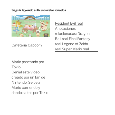
Seguir leyendo artículos relacionados
Resident Evil real
Anotaciones
relacionadas: Dragon
Ball real Final Fantasy
real Legend of Zelda
Cafetería Capcom
real Super Mario real
Biohazard 4
Presentación del
Mario paseando por
Biohazard 4 en el TGS
Tokio
Genial este video
creado por un fan de
Nintendo. Se ve a
Mario corriendo y
dando saltos por Tokio
terminando su paseo
en el estadio Yoyogi
National Gymnasium.
Otros vídeos de la serie