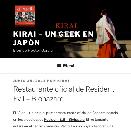
Saltar
al
contenido
KIRAI – UN GEEK EN
JAPÓN
Blog de Héctor García
Menú
PUBLICADO
JUNIO 25, 2012
POR
KIRAI
EL
Restaurante oficial de Resident
Evil – Biohazard
El 13 de Julio abre el primer restaurante oficial de Capcom basado
en los videojuegos
Resident Evil – Biohazard
. El restaurante
estará en el centro comercial Parco 1 en Shibuya y tendrán una