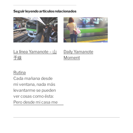
Seguir leyendo artículos relacionados
La línea Yamanote – 山
Daily Yamanote
手線
Moment
Rutina
Cada mañana desde
mi ventana, nada más
levantarme se pueden
ver cosas como ésta:
Pero desde mi casa me
espera un largo camino
hasta el parque de
Yoyogi donde tengo las
clases de Japonés.
Después de un paseo