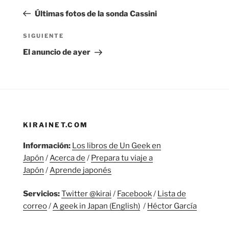
de
anterior:
Últimas fotos de la sonda Cassini
entradas
Siguiente
SIGUIENTE
entrada
El anuncio de ayer
KIRAINET.COM
Información:
Los libros de Un Geek en
Japón
/
Acerca de
/
Prepara tu viaje a
Japón
/
Aprende japonés
Servicios:
Twitter @kirai
/
Facebook
/
Lista de
correo
/
A geek in Japan (English)
/
Héctor García