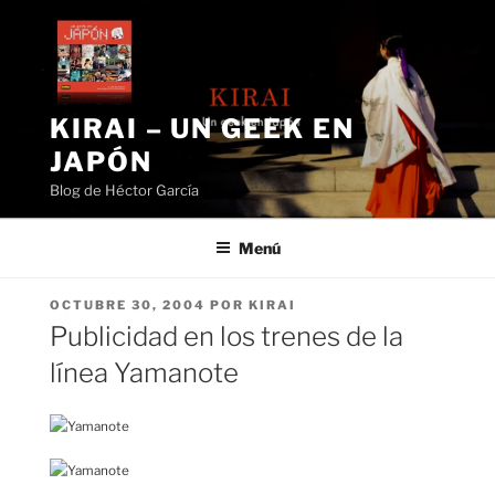
Saltar
al
contenido
KIRAI – UN GEEK EN
JAPÓN
Blog de Héctor García
Menú
PUBLICADO
OCTUBRE 30, 2004
POR
KIRAI
EL
Publicidad en los trenes de la
línea Yamanote