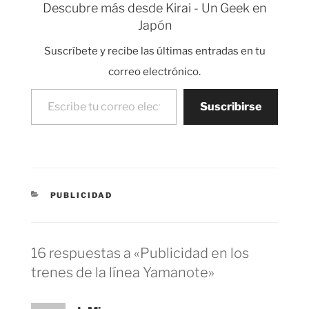
Descubre más desde Kirai - Un Geek en
de 5 minutos por mi
Japón
barrio (Típico barrio de
casitas estilo japonés…
Suscríbete y recibe las últimas entradas en tu
correo electrónico.
Escribe tu correo electrónico…
Suscribirse
CATEGORÍAS
PUBLICIDAD
16 respuestas a «Publicidad en los
trenes de la línea Yamanote»