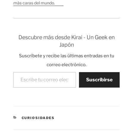
más caras del mundo.
naranja. 134…
Comparación de
Mi impresión después
precios de frutas y…
de casi dos años por
aquí es que los objetos
de consumo diario en
Japón sin tener en
Descubre más desde Kirai - Un Geek en
cuenta algunas cosas
Japón
concretas como por…
Suscríbete y recibe las últimas entradas en tu
correo electrónico.
Escribe tu correo electrónico…
Suscribirse
CATEGORÍAS
CURIOSIDADES