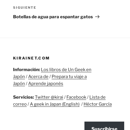
Siguiente
SIGUIENTE
entrada
Botellas de agua para espantar gatos
KIRAINET.COM
Información:
Los libros de Un Geek en
Japón
/
Acerca de
/
Prepara tu viaje a
Japón
/
Aprende japonés
Servicios:
Twitter @kirai
/
Facebook
/
Lista de
correo
/
A geek in Japan (English)
/
Héctor García
Suscribirse