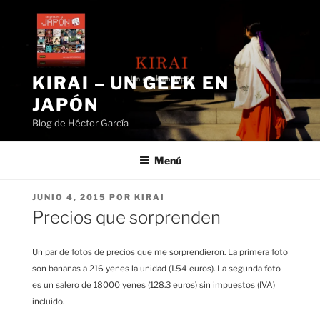
Saltar
al
contenido
KIRAI – UN GEEK EN
JAPÓN
Blog de Héctor García
Menú
PUBLICADO
JUNIO 4, 2015
POR
KIRAI
EL
Precios que sorprenden
Un par de fotos de precios que me sorprendieron. La primera foto
son bananas a 216 yenes la unidad (1.54 euros). La segunda foto
es un salero de 18000 yenes (128.3 euros) sin impuestos (IVA)
incluido.