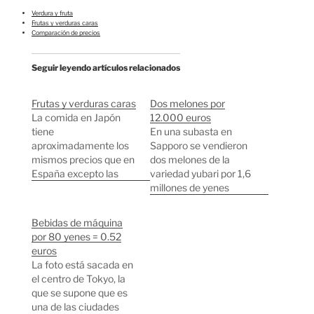
Verdura y fruta
Frutas y verduras caras
Comparación de precios
Seguir leyendo artículos relacionados
Frutas y verduras caras
Dos melones por
La comida en Japón
12.000 euros
tiene
En una subasta en
aproximadamente los
Sapporo se vendieron
mismos precios que en
dos melones de la
España excepto las
variedad yubari por 1,6
frutas y verduras que
millones de yenes
tienen precios
(12.000 euros). La
bastante desorbitados.
variedad de melones
Bebidas de máquina
Vamos a darnos un
yubari es una de las
por 80 yenes = 0.52
paseo por la sección de
más apreciadas por los
euros
verduras de mi
japoneses. Los dos
La foto está sacada en
supermercado habitual
melones subastados
el centro de Tokyo, la
en el centro de Tokyo.
pesan en total 3,6Kg
que se supone que es
93 Yenes/62 céntimos
Anotaciones
una de las ciudades
de Euro por una
relacionadas: