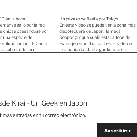
ED en la boca
Un payaso de fiesta por Tokyo
emanas salió por la red
En este vídeo se puede ver la zona más
de chicas paseándose por
discotequera de Japón, llamada
n una especie de
Roppongi y que suele estar a tope de
con iluminación LED en la
extranjeros por las noches. El vídeo es
s, sobre todo en el
una parida bastante gorda pero se
se pensaron que es una
puede ver el gran nivel de inglés de los
tokiota. Pero los que
japoneses y algunas de las cosas
 aquí todavía no hemos
raras…
de Kirai - Un Geek en Japón
ltimas entradas en tu correo electrónico.
Suscribirse