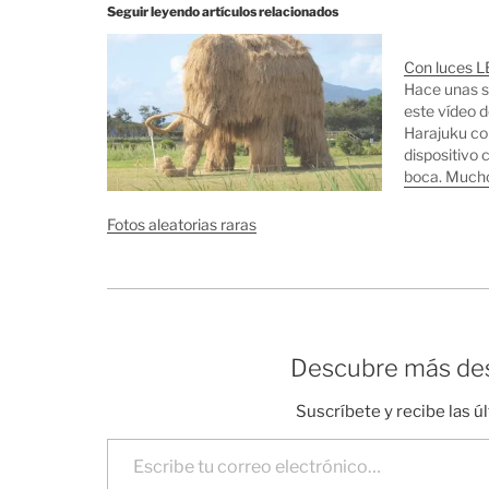
Seguir leyendo artículos relacionados
Con luces L
Hace unas s
este vídeo 
Harajuku co
dispositivo 
boca. Mucho
extranjero, 
nueva moda 
Fotos aleatorias raras
estamos por
visto a…
Descubre más des
Suscríbete y recibe las ú
Escribe tu correo electrónico…