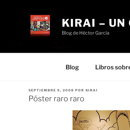
Saltar
al
contenido
KIRAI – UN
Blog de Héctor García
Blog
Libros sobr
PUBLICADO
SEPTIEMBRE 9, 2008
POR
KIRAI
EL
Póster raro raro