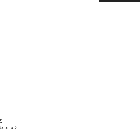
:S
póster xD