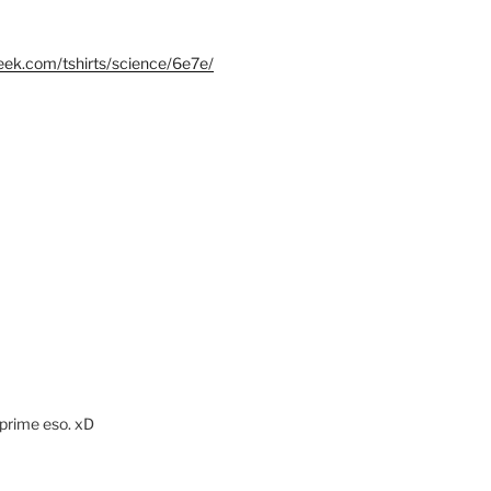
eek.com/tshirts/science/6e7e/
mprime eso. xD