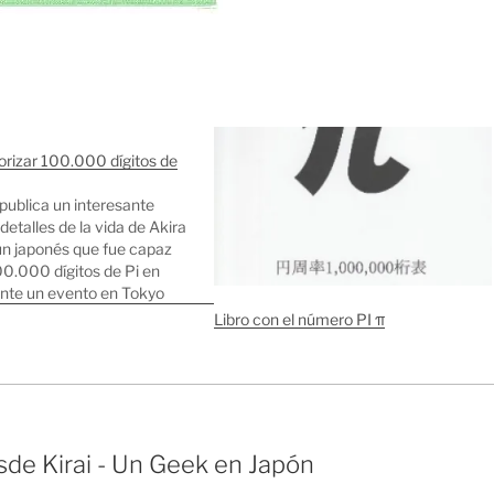
izar 100.000 dígitos de
publica un interesante
detalles de la vida de Akira
un japonés que fue capaz
00.000 dígitos de Pi en
ante un evento en Tokyo
eses. Aunque parece ser
Libro con el número PI π
 Guiness de los Récords no
derado válido porque…
de Kirai - Un Geek en Japón