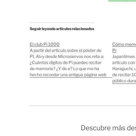
Seguir leyendo artículos relacionados
El club Pi 1000
Cómo memor
A partir del artículo sobre el póster de
Pi
PI, Alvy desde Microsiervos nos reta a:
Japantimes 
¿Cuántos dígitos de Pi puedes recitar
artículo con 
de memoria? ¿Y de e? Lo que me ha
Haraguchi, 
hecho recordar una antigua página web
de recitar 1
de un club donde entran los que se
público dur
saben los 1000 dígitos de Pi…
hace unos m
que el Libro
lo ha consi
Descubre más des