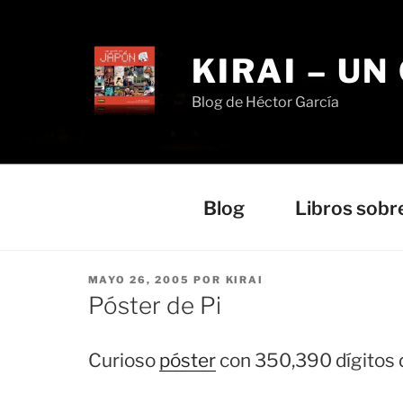
Saltar
al
contenido
KIRAI – UN
Blog de Héctor García
Blog
Libros sobr
PUBLICADO
MAYO 26, 2005
POR
KIRAI
EL
Póster de Pi
Curioso
póster
con 350,390 dígitos d