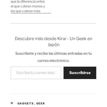
que la diferencia entre
el que cobran menos y
los que cobran más
dentro de una
organización es menor.
Japón, es en términos
generales un lugar
donde la riqueza está
Descubre más desde Kirai - Un Geek en
bastante mejor
Japón
repartida que en otras
grandes economías
Suscríbete y recibe las últimas entradas en tu
como por ejemplo…
correo electrónico.
Escribe tu correo electrónico…
Suscribirse
CATEGORÍAS
GADGETS
,
GEEK