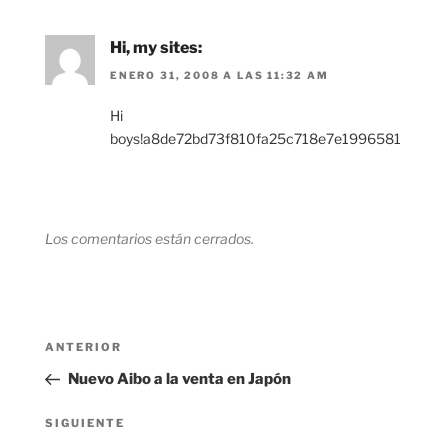
Hi, my sites:
ENERO 31, 2008 A LAS 11:32 AM
Hi
boys!a8de72bd73f810fa25c718e7e1996581
Los comentarios están cerrados.
Navegación
Entrada
ANTERIOR
de
anterior:
Nuevo Aibo a la venta en Japón
entradas
Siguiente
SIGUIENTE