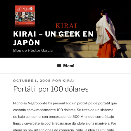
Saltar
al
contenido
KIRAI – UN GEEK EN
JAPÓN
Blog de Héctor García
Menú
PUBLICADO
OCTUBRE 1, 2005
POR
KIRAI
EL
Portátil por 100 dólares
Nicholas Negroponte
ha presentado un prototipo de portátil que
costaría aproximadamente 100 dólares. Se trata de un sistema
de bajo consumo, con procesador de 500 Mhz que correrá bajo
linux y cuya batería podrá recargarse dándole a una manivela. Por
ahora no hay intenciones de comercializarlo, la idea es utilizarlo