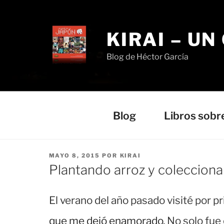
Saltar
al
contenido
KIRAI – UN
Blog de Héctor García
Blog
Libros sobr
PUBLICADO
MAYO 8, 2015
POR
KIRAI
EL
Plantando arroz y coleccion
El verano del año pasado visité por p
que me dejó enamorado
. No solo fue