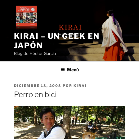
Saltar
al
contenido
KIRAI – UN GEEK EN
JAPÓN
Blog de Héctor García
Menú
PUBLICADO
DICIEMBRE 18, 2008
POR
KIRAI
EL
Perro en bici