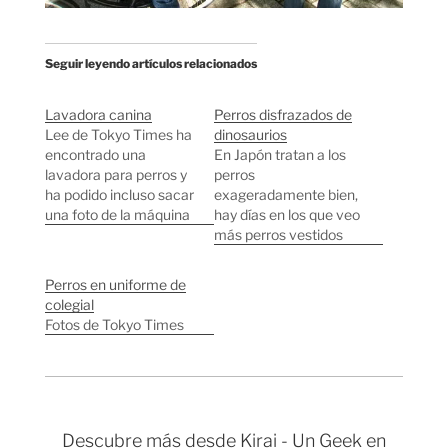
Seguir leyendo artículos relacionados
Lavadora canina
Perros disfrazados de
Lee de Tokyo Times ha
dinosaurios
encontrado una
En Japón tratan a los
lavadora para perros y
perros
ha podido incluso sacar
exageradamente bien,
una foto de la máquina
hay días en los que veo
en marcha con un
más perros vestidos
perro dentro. El lavado
que desnudos. Los
cuesta 1000 yenes (6
japoneses tienen
Perros en uniforme de
euros y pico) por perro.
perros famosos,
colegial
Otras anotaciones
coches para perros,
Fotos de Tokyo Times
sobre perros Perros
perros que usan
famosos Coches para
iPhone, la estatua más
perros Perros que usan
famosa del país es un
iPhone…
perro, nombres de
perros originales,
perros follarines,
Descubre más desde Kirai - Un Geek en