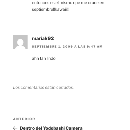
entonces es el mismo que me cruce en
septiembre!!kawaii!!!
mariak92
SEPTIEMBRE 1, 2009 A LAS 9:47 AM
ahh tan lindo
Los comentarios están cerrados.
Navegación
Entrada
ANTERIOR
de
anterior:
Dentro del Yodobashi Camera