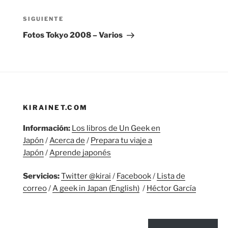
entradas
Siguiente
SIGUIENTE
entrada
Fotos Tokyo 2008 – Varios
KIRAINET.COM
Información:
Los libros de Un Geek en
Japón
/
Acerca de
/
Prepara tu viaje a
Japón
/
Aprende japonés
Servicios:
Twitter @kirai
/
Facebook
/
Lista de
correo
/
A geek in Japan (English)
/
Héctor García