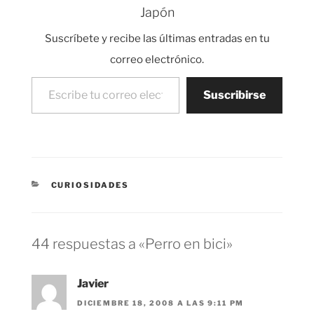
aparcamientos para
Japón
perros, tiendas…
Suscríbete y recibe las últimas entradas en tu
correo electrónico.
Escribe tu correo electrónico…
Suscribirse
CATEGORÍAS
CURIOSIDADES
44 respuestas a «Perro en bici»
Javier
DICIEMBRE 18, 2008 A LAS 9:11 PM