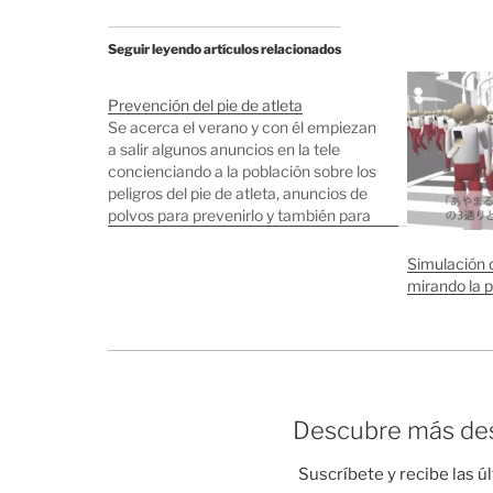
Seguir leyendo artículos relacionados
Prevención del pie de atleta
Se acerca el verano y con él empiezan
a salir algunos anuncios en la tele
concienciando a la población sobre los
peligros del pie de atleta, anuncios de
polvos para prevenirlo y también para
eliminarlo etc. Lo del pie de atleta es un
problemón en Japón por culpa de
Simulación 
ciertas…
mirando la 
Descubre más des
Suscríbete y recibe las ú