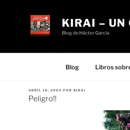
Saltar
al
contenido
KIRAI – UN
Blog de Héctor García
Blog
Libros sobr
PUBLICADO
ABRIL 18, 2005
POR
KIRAI
EL
Peligro!!