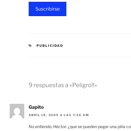
Suscribirse
CATEGORÍAS
PUBLICIDAD
9 respuestas a «Peligro!!»
Gapito
ABRIL 18, 2005 A LAS 7:46 AM
No entiendo, Héctor: ¿que se pueden pegar una piña con