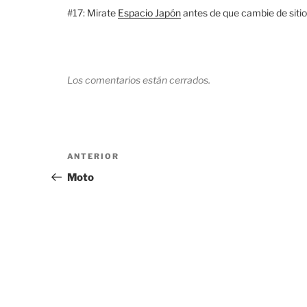
#17: Mirate
Espacio Japón
antes de que cambie de sitio
Los comentarios están cerrados.
Navegación
Entrada
ANTERIOR
de
anterior:
Moto
entradas