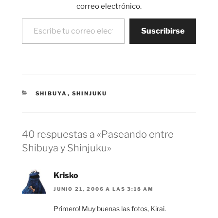
Bic Camera compró
correo electrónico.
Sakuraya, una de…
Escribe tu correo electrónico…
Suscribirse
CATEGORÍAS
SHIBUYA
,
SHINJUKU
40 respuestas a «Paseando entre
Shibuya y Shinjuku»
Krisko
JUNIO 21, 2006 A LAS 3:18 AM
Primero! Muy buenas las fotos, Kirai.