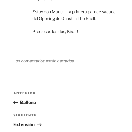
Estoy con Manu… La primera parece sacada
del Opening de Ghost in The Shell.
Preciosas las dos, Kirai!!!
Los comentarios están cerrados.
Navegación
Entrada
ANTERIOR
de
anterior:
Ballena
entradas
Siguiente
SIGUIENTE
entrada
Extensión