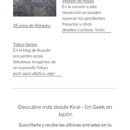
Vestido de fresas
En la versión a alta
resolución se pueden
apreciar los pendientes
fresunos y otros
35 años de Shinjuku
detalles curiosos. Visto
en la entrada de un
Starbucks en Shinjuku.
Tokyo Genso
En el blog de Ikusuki
encuentro estas
fabulosas imagenes de
un supuesto Tokyo
post-apocalíptico, algo
parecido a las
imagenes de Motoda
Hisaharu pero en color.
Justo detrás del Tocho.
En Shibuya junto la
Descubre más desde Kirai - Un Geek en
tienda de
Japón
eletrodomésticos
Sakuraya. Lo irónico es
Suscríbete y recibe las últimas entradas en tu
que hace unos meses