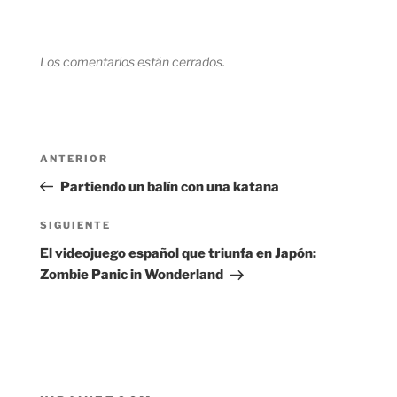
Los comentarios están cerrados.
Navegación
Entrada
ANTERIOR
de
anterior:
Partiendo un balín con una katana
entradas
Siguiente
SIGUIENTE
entrada
El videojuego español que triunfa en Japón:
Zombie Panic in Wonderland