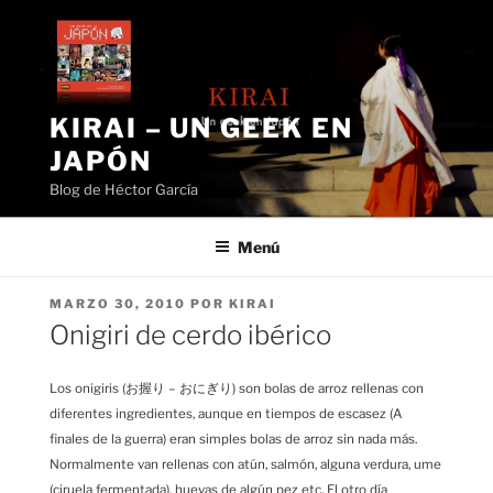
Saltar
al
contenido
KIRAI – UN GEEK EN
JAPÓN
Blog de Héctor García
Menú
PUBLICADO
MARZO 30, 2010
POR
KIRAI
EL
Onigiri de cerdo ibérico
Los onigiris (お握り – おにぎり) son bolas de arroz rellenas con
diferentes ingredientes, aunque en tiempos de escasez (A
finales de la guerra) eran simples bolas de arroz sin nada más.
Normalmente van rellenas con atún, salmón, alguna verdura, ume
(ciruela fermentada), huevas de algún pez etc. El otro día