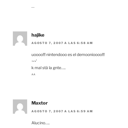
…
hajike
AGOSTO 7, 2007 A LAS 6:58 AM
uoooo!!! nintendooo es el demoonioooo!!!
¬¬’
k mal stà la gnte…..
^^
Maxtor
AGOSTO 7, 2007 A LAS 6:59 AM
Alucino…..