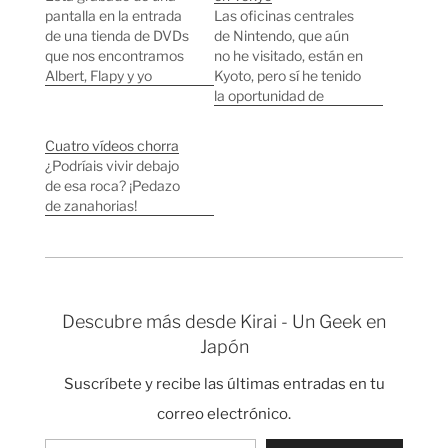
pantalla en la entrada
Las oficinas centrales
de una tienda de DVDs
de Nintendo, que aún
que nos encontramos
no he visitado, están en
Albert, Flapy y yo
Kyoto, pero sí he tenido
dándonos una vuelta
la oportunidad de
por Osaka el fin de
entrar en las de Tokyo.
semana pasado. Un
Aquí os dejo algunas de
Cuatro vídeos chorra
par de fotos de la
las fotos desde fuera
¿Podríais vivir debajo
entrada de la tienda.
porque las de dentro no
de esa roca? ¡Pedazo
me autorizan a
de zanahorias!
publicarlas, tampoco
me autorizan a divulgar
lo que…
Descubre más desde Kirai - Un Geek en
Japón
Suscríbete y recibe las últimas entradas en tu
correo electrónico.
Escribe tu correo electrónico…