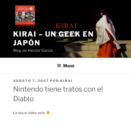
Saltar
al
contenido
KIRAI – UN GEEK EN
JAPÓN
Blog de Héctor García
Menú
PUBLICADO
AGOSTO 7, 2007
POR
KIRAI
EL
Nintendo tiene tratos con el
Diablo
La risa el vídeo este