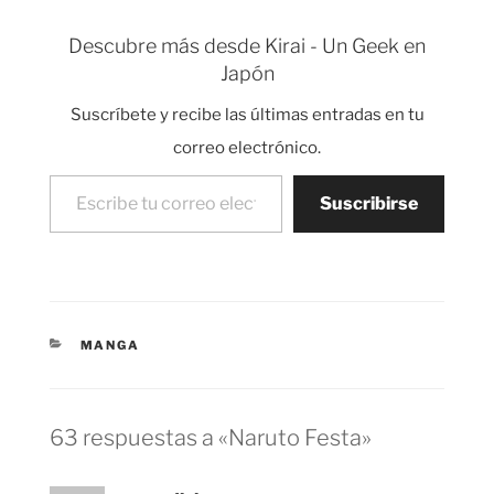
siendo el líder
indiscutible en manga y
Descubre más desde Kirai - Un Geek en
anime, tanto en Japón
Japón
como en el extranjero.
Este año en Japón se
Suscríbete y recibe las últimas entradas en tu
vendieron 18 millones
de tomos. 2…
correo electrónico.
Escribe tu correo electrónico…
Suscribirse
CATEGORÍAS
MANGA
63 respuestas a «Naruto Festa»