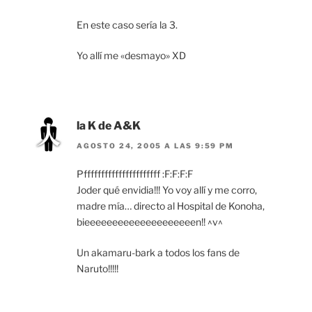
En este caso sería la 3.
Yo allí me «desmayo» XD
la K de A&K
AGOSTO 24, 2005 A LAS 9:59 PM
Pffffffffffffffffffffff :F:F:F:F
Joder qué envidia!!! Yo voy allí y me corro,
madre mía… directo al Hospital de Konoha,
bieeeeeeeeeeeeeeeeeeeen!! ^v^
Un akamaru-bark a todos los fans de
Naruto!!!!!