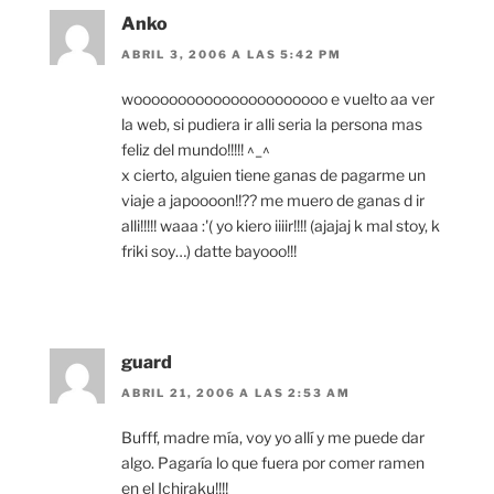
Anko
ABRIL 3, 2006 A LAS 5:42 PM
woooooooooooooooooooooo e vuelto aa ver
la web, si pudiera ir alli seria la persona mas
feliz del mundo!!!!! ^_^
x cierto, alguien tiene ganas de pagarme un
viaje a japoooon!!?? me muero de ganas d ir
alli!!!!! waaa :'( yo kiero iiiir!!!! (ajajaj k mal stoy, k
friki soy…) datte bayooo!!!
guard
ABRIL 21, 2006 A LAS 2:53 AM
Bufff, madre mía, voy yo allí y me puede dar
algo. Pagaría lo que fuera por comer ramen
en el Ichiraku!!!!