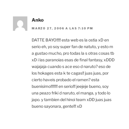
Anko
MARZO 27, 2006 A LAS 7:10 PM
DATTE BAYO!!!!! esta web es la ostia xD en
serio eh, yo soy super fan de natuto, y esto m
a gustao mucho, pro todas la s otras cosas tb
xD i las paranoias esas de final fantasy, xDDD
wajajaja cuando s ace eso d naruto? eso de
los hokages esta k te cagas!! juas juas, por
cierto haveis probado el ramen? esta
buenisimo!!!!!!!! en serio!!! jeejeje bueno, soy
una peazo friki d naruto, el manga, y todo lo
japo. y tambien del hinoi team xDD juas juas
bueno sayonara, gente!!! xD