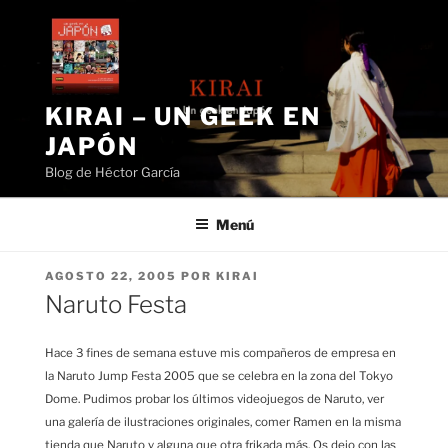
Saltar
al
contenido
KIRAI – UN GEEK EN
JAPÓN
Blog de Héctor García
Menú
PUBLICADO
AGOSTO 22, 2005
POR
KIRAI
EL
Naruto Festa
Hace 3 fines de semana estuve mis compañeros de empresa en
la Naruto Jump Festa 2005 que se celebra en la zona del Tokyo
Dome. Pudimos probar los últimos videojuegos de Naruto, ver
una galería de ilustraciones originales, comer Ramen en la misma
tienda que Naruto y alguna que otra frikada más. Os dejo con las