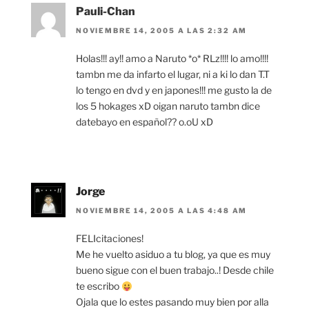
Pauli-Chan
NOVIEMBRE 14, 2005 A LAS 2:32 AM
Holas!!! ay!! amo a Naruto *o* RLz!!!! lo amo!!!!
tambn me da infarto el lugar, ni a ki lo dan T.T
lo tengo en dvd y en japones!!! me gusto la de
los 5 hokages xD oigan naruto tambn dice
datebayo en español?? o.oU xD
Jorge
NOVIEMBRE 14, 2005 A LAS 4:48 AM
FELIcitaciones!
Me he vuelto asiduo a tu blog, ya que es muy
bueno sigue con el buen trabajo..! Desde chile
te escribo
Ojala que lo estes pasando muy bien por alla