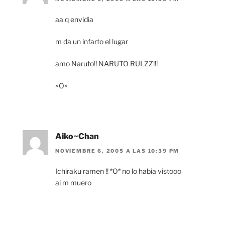
aa q envidia
m da un infarto el lugar
amo Naruto!! NARUTO RULZZ!!!
^O^
Aiko~Chan
NOVIEMBRE 6, 2005 A LAS 10:39 PM
Ichiraku ramen !! *O* no lo habia vistooo
ai m muero