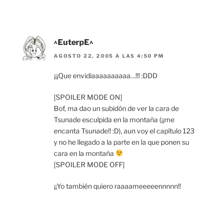
^EuterpE^
AGOSTO 22, 2005 A LAS 4:50 PM
¡¡¡Que envidiaaaaaaaaaa…!!! :DDD
[SPOILER MODE ON]
Bof, ma dao un subidón de ver la cara de
Tsunade esculpida en la montaña (¡¡me
encanta Tsunade!! :D), aun voy el capítulo 123
y no he llegado a la parte en la que ponen su
cara en la montaña
[SPOILER MODE OFF]
¡¡Yo también quiero raaaameeeeennnnn!!