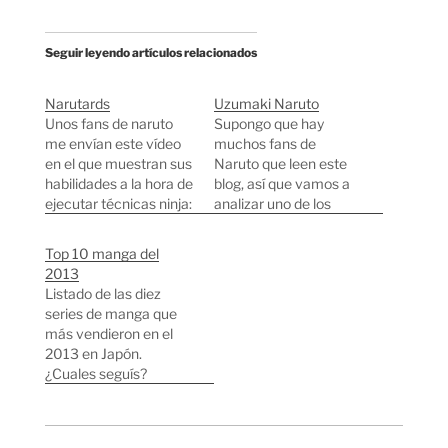
Seguir leyendo artículos relacionados
Narutards
Uzumaki Naruto
Unos fans de naruto
Supongo que hay
me envían este vídeo
muchos fans de
en el que muestran sus
Naruto que leen este
habilidades a la hora de
blog, así que vamos a
ejecutar técnicas ninja:
analizar uno de los
Más sobre Naruto:
detalles que creo no
Uzumaki Naruto
conoce tanta gente. Se
Top 10 manga del
Naruto Festa
trata del origen del
2013
nombre del
Listado de las diez
protagonista. Si no eres
series de manga que
fan, puedes seguir
más vendieron en el
leyendo porque hay
2013 en Japón.
ciertas cosas sobre
¿Cuales seguís?
cultura japonesa que
¿Alguna
creo…
recomendación? 1 -
One Piece Sigue