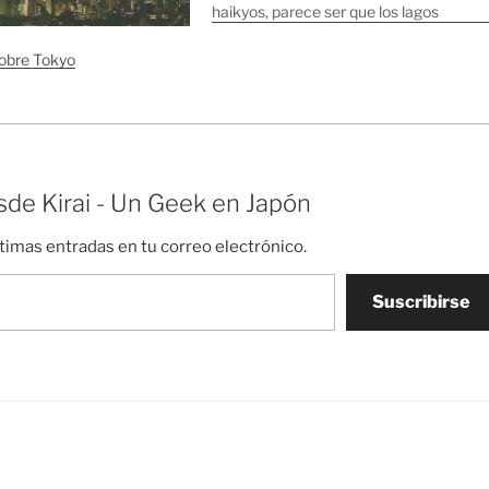
haikyos, parece ser que los lagos
fueron una zona con mucho atractivo
durante la época de la burbuja,…
sobre Tokyo
de Kirai - Un Geek en Japón
ltimas entradas en tu correo electrónico.
Suscribirse