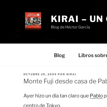
Saltar
al
contenido
KIRAI – UN
Blog de Héctor García
Blog
Libros sobr
PUBLICADO
OCTUBRE 29, 2009
POR
KIRAI
EL
Monte Fuji desde casa de Pa
Ayer hizo un día tan claro que
Pablo
p
centro de Tokyo.