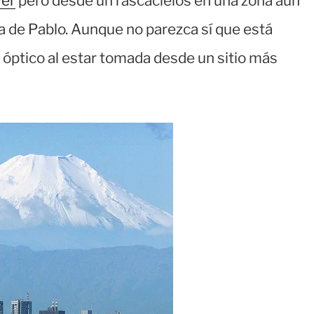
yer
pero desde un rascacielos en una zona aún
sa de Pablo. Aunque no parezca sí que está
 óptico al estar tomada desde un sitio más