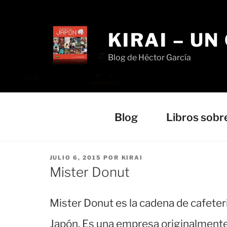
Saltar
al
contenido
KIRAI – UN
Blog de Héctor García
Blog
Libros sobr
PUBLICADO
JULIO 6, 2015
POR
KIRAI
EL
Mister Donut
Mister Donut es la cadena de cafeter
Japón. Es una empresa originalment