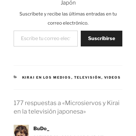
Japón
comiendo y ver las
reacciones de los
Suscríbete y recibe las últimas entradas en tu
comensales. Lo
curioso es que en este
correo electrónico.
tipo de programas la
Escribe tu correo electrónico…
comida…
Suscribirse
CATEGORÍAS
KIRAI EN LOS MEDIOS
,
TELEVISIÓN
,
VIDEOS
177 respuestas a «Microsiervos y Kirai
en la televisión japonesa»
BuDo_