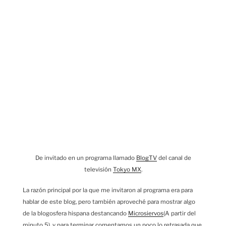
De invitado en un programa llamado
BlogTV
del canal de
televisión
Tokyo MX
.
La razón principal por la que me invitaron al programa era para
hablar de este blog, pero también aproveché para mostrar algo
de la blogosfera hispana destancando
Microsiervos
(A partir del
minuto 5), y para terminar comentamos un poco lo retrasada que