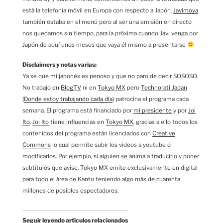
está la telefonía móvil en Europa con respecto a Japón.
Javimoya
también estaba en el menú pero al ser una emisión en directo
nos quedamos sin tiempo, para la próxima cuando Javi venga por
Japón de aquí unos meses que vaya él mismo a presentarse
Disclaimers y notas varias:
Ya se que mi japonés es penoso y que no paro de decir SOSOSO.
No trabajo en
BlogTV
ni en
Tokyo MX
pero
Technorati Japan
(
Donde estoy trabajando cada día
) patrocina el programa cada
semana. El programa está financiado por
mi presidente
y por
Joi
Ito
.
Joi Ito
tiene influencias en
Tokyo MX
, gracias a ello todos los
contenidos del programa están licenciados con
Creative
Commons
lo cual permite subir los videos a youtube o
modificarlos. Por ejemplo, si alguien se anima a traducirlo y poner
subtítulos que avise.
Tokyo MX
emite exclusivamente en digital
para todo el área de Kanto teniendo algo más de cuarenta
millones de posibles espectadores.
Seguir leyendo artículos relacionados