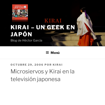
Saltar
al
contenido
KIRAI – UN GEEK EN
JAPÓN
Blog de Héctor García
Menú
PUBLICADO
OCTUBRE 29, 2006
POR
KIRAI
EL
Microsiervos y Kirai en la
televisión japonesa