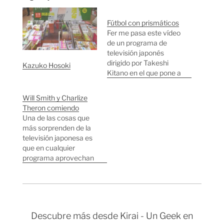
Fútbol con prismáticos
Fer me pasa este vídeo
de un programa de
televisión japonés
dirigido por Takeshi
Kazuko Hosoki
Kitano en el que pone a
prueba a los
concursantes
Will Smith y Charlize
haciéndoles jugar a
Theron comiendo
fútbol con prismáticos.
Una de las cosas que
¿No os parece genial la
más sorprenden de la
idea? En occidente lo
televisión japonesa es
conocemos por ser el
que en cualquier
presentador-director
programa aprovechan
de Humor Amarillo y
cualquier oportunidad
por sus…
para comerse algo.
También hay
programas dedicados
exclusivamente a
Descubre más desde Kirai - Un Geek en
rodar a personas