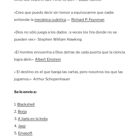
«Creo que puedo decir sin temor a equivocarme que nadie
entiende la
mecánica cuántica
. «-
Richard P. Feynman
«Dios no sólo juega a los dados : a veces los tira donde no se
pueden ver.»- Stephen William Hawking
«El hombre encuentra a Dios detras de cada puerta que la ciencia
logra abrir.»-
Albert Einstein
» El destino es el que baraja las cartas, pero nosotros los que las
jugamos.»- Arthur Schopenhauer
Se lo envío a:
1.
Blackshell
2.
Borja
3.
A liarla en la India
4.
Jasp
5.
Emasoft