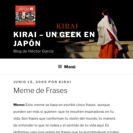
Saltar
al
contenido
KIRAI – UN GEEK EN
JAPÓN
Blog de Héctor García
Menú
PUBLICADO
JUNIO 15, 2005
POR
KIRAI
EL
Meme de Frases
Meme:
Este meme se basa en escribir cinco frases -aunque
pueden ser más si quieren- que te resulten inspiradoras en tu
vida. Son frases que conforman tu visión del mundo, tu manera
de entender lo que te rodea y el sentido de tu vida aquí. En
definitiva, creo que serían las frases que te gustaría llevar a todos