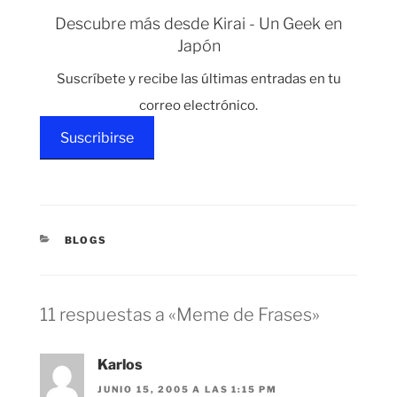
Se…
fue propuesto como
Descubre más desde Kirai - Un Geek en
candidato a la
Japón
presidencia pero éste
rechazó el puesto
Suscríbete y recibe las últimas entradas en tu
porque se veía
incapacitado para esta
correo electrónico.
tarea.…
Suscribirse
CATEGORÍAS
BLOGS
11 respuestas a «Meme de Frases»
Karlos
JUNIO 15, 2005 A LAS 1:15 PM