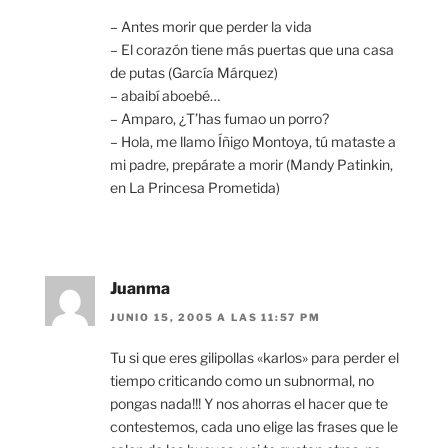
– Antes morir que perder la vida
– El corazón tiene más puertas que una casa
de putas (García Márquez)
– abaibí aboebé…
– Amparo, ¿T’has fumao un porro?
– Hola, me llamo Íñigo Montoya, tú mataste a
mi padre, prepárate a morir (Mandy Patinkin,
en La Princesa Prometida)
Juanma
JUNIO 15, 2005 A LAS 11:57 PM
Tu si que eres gilipollas «karlos» para perder el
tiempo criticando como un subnormal, no
pongas nada!!! Y nos ahorras el hacer que te
contestemos, cada uno elige las frases que le