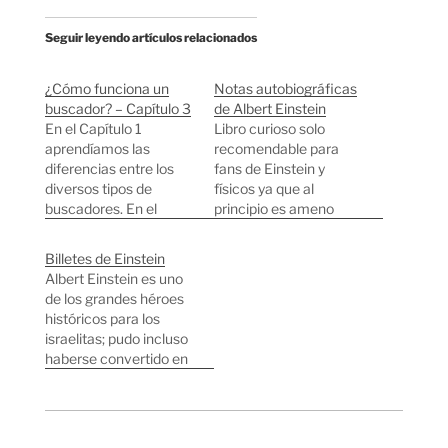
Seguir leyendo artículos relacionados
¿Cómo funciona un
Notas autobiográficas
buscador? – Capítulo 3
de Albert Einstein
En el Capítulo 1
Libro curioso solo
aprendíamos las
recomendable para
diferencias entre los
fans de Einstein y
diversos tipos de
físicos ya que al
buscadores. En el
principio es ameno
Capítulo 2
pero al final el autor se
aprendíamos como se
emociona contando los
Billetes de Einstein
pueden buscar cosas
detalles técnicos de su
Albert Einstein es uno
de forma muy rápida
teoría de la relatividad.
de los grandes héroes
cuando tenemos
El libro está escrito por
históricos para los
mucha información. En
el propio Einstein por lo
israelitas; pudo incluso
este capítulo vamos
que no esperéis que la
haberse convertido en
ver el último paso de
lectura sea…
el presidente de Israel.
funcionamiento de un
En 1952 tras la muerte
buscador, no por ello
del presidente Chaim
menos importante.
Weizmann, Einstein