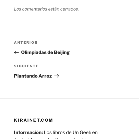
Los comentarios están cerrados.
Navegación
Entrada
ANTERIOR
de
anterior:
Olimpiadas de Beijing
entradas
Siguiente
SIGUIENTE
entrada
Plantando Arroz
KIRAINET.COM
Información:
Los libros de Un Geek en