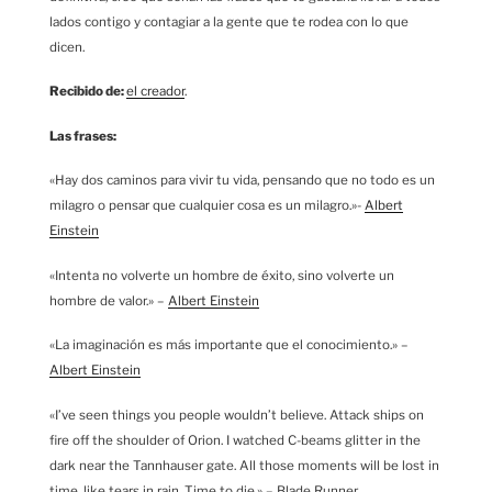
lados contigo y contagiar a la gente que te rodea con lo que
dicen.
Recibido de:
el creador
.
Las frases:
«Hay dos caminos para vivir tu vida, pensando que no todo es un
milagro o pensar que cualquier cosa es un milagro.»-
Albert
Einstein
«Intenta no volverte un hombre de éxito, sino volverte un
hombre de valor.» –
Albert Einstein
«La imaginación es más importante que el conocimiento.» –
Albert Einstein
«I’ve seen things you people wouldn’t believe. Attack ships on
fire off the shoulder of Orion. I watched C-beams glitter in the
dark near the Tannhauser gate. All those moments will be lost in
time, like tears in rain. Time to die.» – Blade Runner