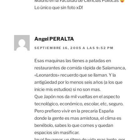
Madrid en la Facultad de Ciencias Políticas
Lo único que sin foto xD!
Angel PERALTA
SEPTIEMBRE 16, 2005 A LAS 9:52 PM
Esas maquinas las tienes a patadas en
restaurantes de comida rápida de Salamanca,
«Leonardos» recuerdo que se llaman. Y la
antigüedad por lo menos seis años (a los que
inicie mis estudios) si no son mas.
Que Japón nos da mil vueltas en el aspecto
tecnológico, económico, escolar, etc, seguro.
Pero prefiero vivir en la precaria España
donde la gente es mas amistosa, el clima es
benébolo, sabes lo que comes y quedan
espacios sin masificar.
Igual llevamos un ritmo de vida mas lento, por