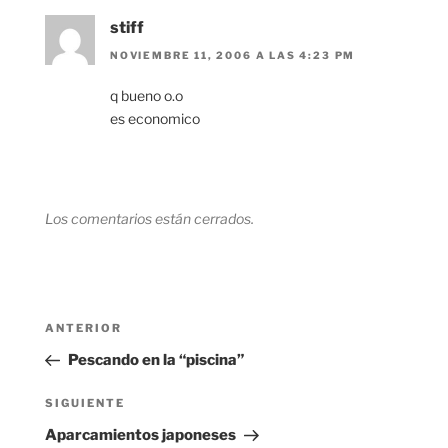
stiff
NOVIEMBRE 11, 2006 A LAS 4:23 PM
q bueno o.o
es economico
Los comentarios están cerrados.
Navegación
Entrada
ANTERIOR
de
anterior:
Pescando en la “piscina”
entradas
Siguiente
SIGUIENTE
entrada
Aparcamientos japoneses