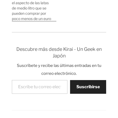
venden en Japón, los
el aspecto de las latas
primeros clientes están
de medio litro que se
siendo cadenas de
pueden comprar por
restaurantes y cuesta
poco menos de un euro
la friolera de 75.000
por todo Japón. Las
Euros. ¿Tendremos
máquinas de bebidas
algún día…
son una verdadera
plaga aquí, las hay
cada tres manzanas.
Descubre más desde Kirai - Un Geek en
Además las podéis
Japón
encontrar en el sitio
menos pensado, dicen
Suscríbete y recibe las últimas entradas en tu
que…
correo electrónico.
Escribe tu correo electrónico…
Suscribirse