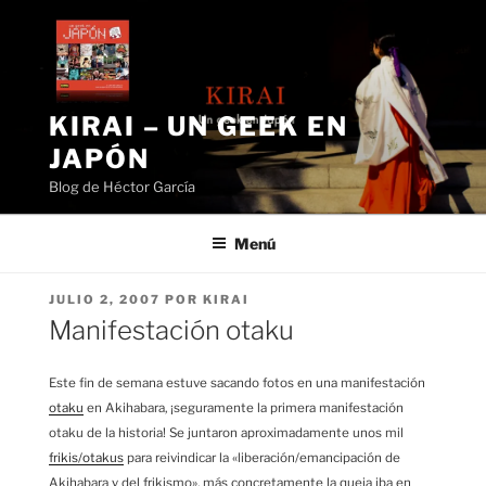
Saltar
al
contenido
KIRAI – UN GEEK EN
JAPÓN
Blog de Héctor García
Menú
PUBLICADO
JULIO 2, 2007
POR
KIRAI
EL
Manifestación otaku
Este fin de semana estuve sacando fotos en una manifestación
otaku
en Akihabara, ¡seguramente la primera manifestación
otaku de la historia! Se juntaron aproximadamente unos mil
frikis/otakus
para reivindicar la «liberación/emancipación de
Akihabara y del frikismo», más concretamente la queja iba en