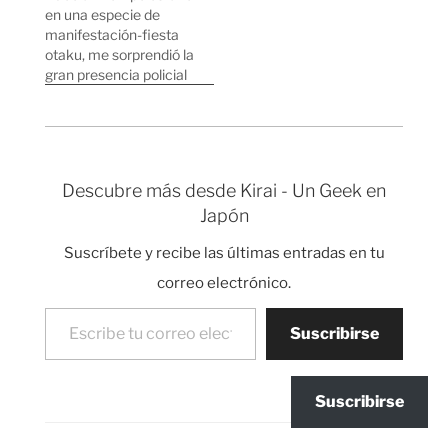
la meca de los frikis y
en una especie de
otakus de todo el
manifestación-fiesta
mundo y me encontré
otaku, me sorprendió la
con…
gran presencia policial
para mantener el orden
de un "desfile" de
gente disfrazada. El
otro día en Shibuya vi
hasta que punto puede
Descubre más desde Kirai - Un Geek en
llegar la presencia
Japón
policial en una
"verdadera
Suscríbete y recibe las últimas entradas en tu
manifestación seria"
(Manifestación en la
correo electrónico.
que las…
Escribe tu correo electrónico…
Suscribirse
Suscribirse