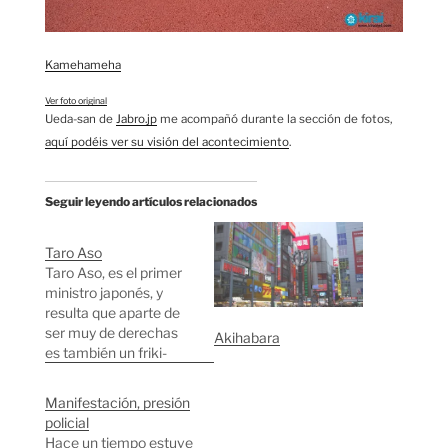
Kamehameha
Ver foto original
Ueda-san de
Jabro.jp
me acompañó durante la sección de fotos,
aquí podéis ver su visión del acontecimiento
.
Seguir leyendo artículos relacionados
Taro Aso
Taro Aso, es el primer
ministro japonés, y
resulta que aparte de
ser muy de derechas
Akihabara
es también un friki-
otaku y confiesa que
es un gran consumidor
Manifestación, presión
de manga. El otro día
policial
estuve por Akihabara,
Hace un tiempo estuve