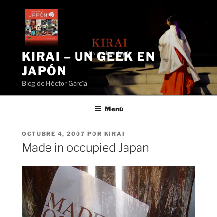
Saltar
al
contenido
KIRAI – UN GEEK EN
JAPÓN
Blog de Héctor García
Menú
PUBLICADO
OCTUBRE 4, 2007
POR
KIRAI
EL
Made in occupied Japan