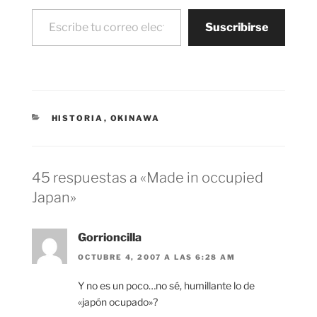
Escribe tu correo electrónico…
Suscribirse
CATEGORÍAS
HISTORIA
,
OKINAWA
45 respuestas a «Made in occupied
Japan»
Gorrioncilla
OCTUBRE 4, 2007 A LAS 6:28 AM
Y no es un poco…no sé, humillante lo de
«japón ocupado»?