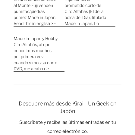
al Monte Fuji venden
prometido corto de
pumitas/piedras
Ciro Altabás (El de la
pómez Made in Japan.
bolsa del Dia), titulado
Read this in english >>
Made in Japan. Lo
rodamos con una
Canon HV10 y una
Made in Japan y Hobby
Panasonic P2 y me
Ciro Altabás, al que
llevé veinte bolsas del
conocimos muchos
Día, por si acaso. El
por primera vez
siguiente paso será
cuando vimos su corto
sacar copias en dvd y
DVD, me acaba de
moverlo por
comunicar que ya tiene
festivales…
preparadas sus dos
nuevas super-
producciones: "Made
in Japan" y "Hobby".
Descubre más desde Kirai - Un Geek en
¡Un corto y un
Japón
documental, ambos
rodados en gran parte
Suscríbete y recibe las últimas entradas en tu
en Japón! Resulta que
Ciro Altabás y su
correo electrónico.
cámara…