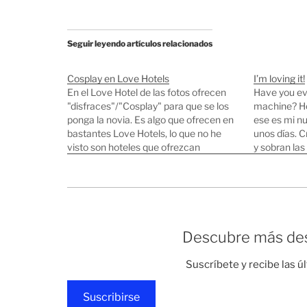
Seguir leyendo artículos relacionados
Cosplay en Love Hotels
I’m loving it!
En el Love Hotel de las fotos ofrecen
Have you eve
"disfraces"/"Cosplay" para que se los
machine? Ho
ponga la novia. Es algo que ofrecen en
ese es mi n
bastantes Love Hotels, lo que no he
unos días. C
visto son hoteles que ofrezcan
y sobran las 
disfraces para hombres... Hay que
pagar un extra para poder utilizar los
vestidos pero por otro lado…
Descubre más des
Suscríbete y recibe las ú
Suscribirse