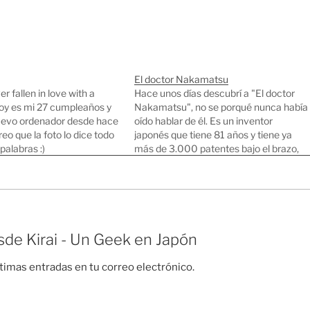
El doctor Nakamatsu
r fallen in love with a
Hace unos días descubrí a "El doctor
y es mi 27 cumpleaños y
Nakamatsu", no se porqué nunca había
uevo ordenador desde hace
oído hablar de él. Es un inventor
reo que la foto lo dice todo
japonés que tiene 81 años y tiene ya
palabras :)
más de 3.000 patentes bajo el brazo,
más del triple de las que consiguió
Thomas Edison en vida. Muchas de sus
primeras…
de Kirai - Un Geek en Japón
ltimas entradas en tu correo electrónico.