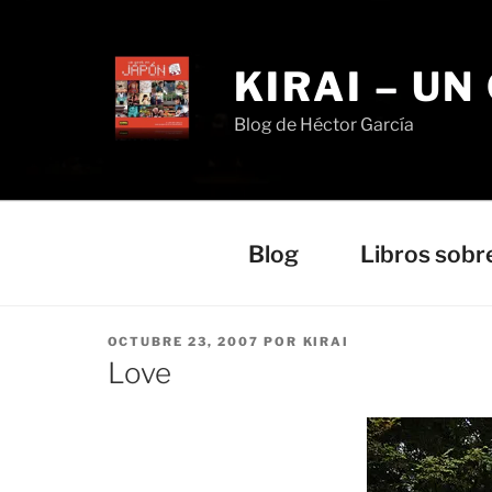
Saltar
al
contenido
KIRAI – UN
Blog de Héctor García
Blog
Libros sobr
PUBLICADO
OCTUBRE 23, 2007
POR
KIRAI
EL
Love