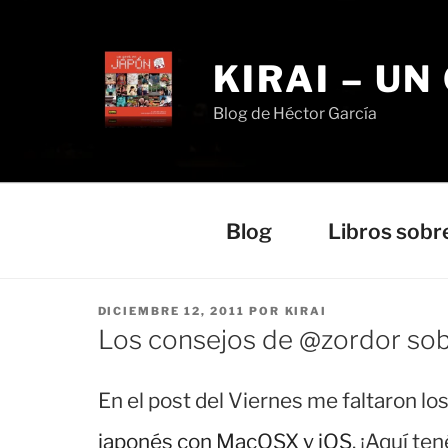
Saltar
al
contenido
KIRAI – UN
Blog de Héctor García
Blog
Libros sobr
PUBLICADO
DICIEMBRE 12, 2011
POR
KIRAI
EL
Los consejos de @zordor so
En el post del Viernes me faltaron l
japonés con MacOSX y iOS
. ¡Aquí te