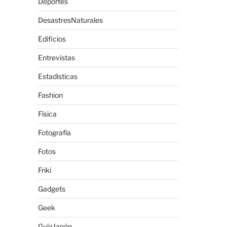
Deportes
DesastresNaturales
Edificios
Entrevistas
Estadisticas
Fashion
Física
Fotografía
Fotos
Friki
Gadgets
Geek
GuíaJapón