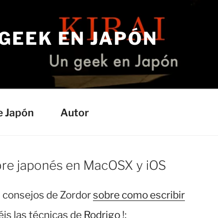
 GEEK EN JAPÓN
e Japón
Autor
bre japonés en MacOSX y iOS
os consejos de Zordor
sobre como escribir
néis las técnicas de
Rodrigo
!: