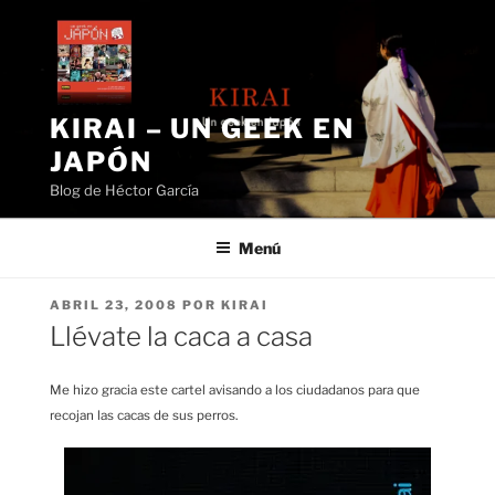
Saltar
al
contenido
KIRAI – UN GEEK EN
JAPÓN
Blog de Héctor García
Menú
PUBLICADO
ABRIL 23, 2008
POR
KIRAI
EL
Llévate la caca a casa
Me hizo gracia este cartel avisando a los ciudadanos para que
recojan las cacas de sus perros.