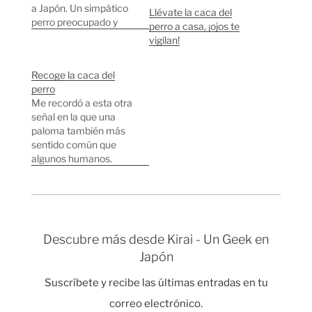
a Japón. Un simpático
Llévate la caca del
perro preocupado y
perro a casa, ¡ojos te
una caca feliz. Arriba
vigilan!
pone "Llevémonos las
cacas de los perros"
Recoge la caca del
Estas son otras dos
perro
señales parecidas que
Me recordó a esta otra
me he encontrado por
señal en la que una
Tokyo, pero creo que la
paloma también más
más chula es la que
sentido común que
capturó…
algunos humanos.
Descubre más desde Kirai - Un Geek en
Japón
Suscríbete y recibe las últimas entradas en tu
correo electrónico.