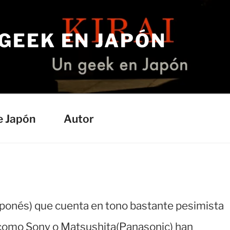
 GEEK EN JAPÓN
e Japón
Autor
aponés) que cuenta en tono bastante pesimista
omo Sony o Matsushita(Panasonic) han