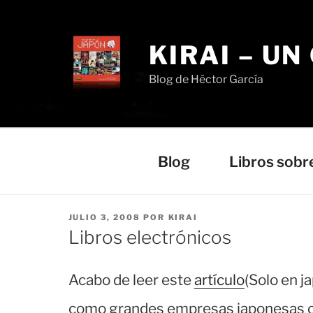
Saltar
al
contenido
KIRAI – UN
Blog de Héctor García
Blog
Libros sobr
PUBLICADO
JULIO 3, 2008
POR
KIRAI
EL
Libros electrónicos
Acabo de leer este
artículo
(Solo en j
como grandes empresas japonesas c